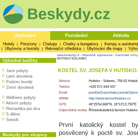
Beskydy.cz
Ubytování
Poznávání
Aktivita
Hotely
Penziony
Chalupy
Chatky a bungalovy
Kempy a autokem
|
|
|
|
Ubytovny a hostely
Rekreační střediska
Ubytování dle mapy
Výho
|
|
|
|
www.beskydy.cz
-
Historické zajímavosti
-
Vsetínské vrchy
HUTISKO-SOLANEC
Výhodné balíčky
KOSTEL SV. JOSEFA V HUTISK
Jarní pobyty
Letní dovolená
Adresa:
Hutisko - Solanec, 756 62 Hutisk
Podzim levněji
Telefon:
+420 571 644 037
Zimní dovolená
Email:
josef(tečka)strbak(zavináč)farnos
Wellness pobyty
WWW:
http://www.farnosthutisko.cz
Aktivní pobyty
GPS:
49°25'54,660"N, 18°13'13,750"E
Romantika pro dva
Odpovědná osoba:
Římskokatolická farnost Hutisko
S dětmi
Senioři
První katolický kostel 
posvěcený k poctě sv. Jose
Beskydy pro skupiny