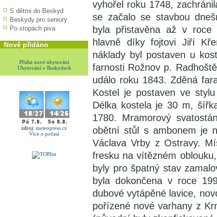
vyhořel roku 1748, zachráni
S dětmi do Beskyd
se začalo se stavbou dneš
Beskydy pro seniory
byla přistavěna až v roce 
Po stopách piva
hlavně díky fojtovi Jiří K
Nově přidáno
náklady byl postaven u kos
Přidat nové ubytování
farnosti Rožnov p. Radhoštěm
Ubytování v Beskydech
událo roku 1843. Zděná fara
Kostel je postaven ve styl
Délka kostela je 30 m, šířk
1780. Mramorový svatostá
zdroj:
meteopress.cz
obětní stůl s ambonem je n
Více o počasí
Václava Vrby z Ostravy. Mí
fresku na vítězném oblouku,
byly pro špatný stav zamalo
byla dokončena v roce 1993
dubové vytápěné lavice, nov
pořízené nové varhany z Kr