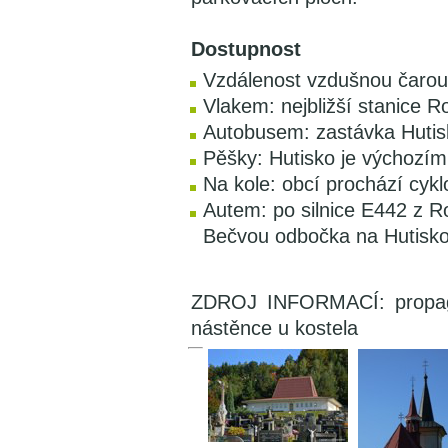
Dostupnost
Vzdálenost vzdušnou čarou
Vlakem: nejbližší stanice R
Autobusem: zastávka Huti
Pěšky: Hutisko je výchozím 
Na kole: obcí prochází cyk
Autem: po silnice E442 z R
Bečvou odbočka na Hutisk
ZDROJ INFORMACÍ: propagač
nástěnce u kostela