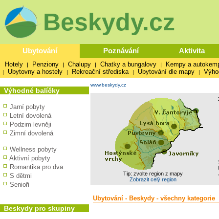
Beskydy.cz
Ubytování
Poznávání
Aktivita
Hotely
Penziony
Chalupy
Chatky a bungalovy
Kempy a autokem
|
|
|
|
Ubytovny a hostely
Rekreační střediska
Ubytování dle mapy
Výho
|
|
|
|
www.beskydy.cz
Výhodné balíčky
Jarní pobyty
Letní dovolená
Podzim levněji
Zimní dovolená
Wellness pobyty
Aktivní pobyty
Romantika pro dva
Tip: zvolte region z mapy
S dětmi
Zobrazit celý region
Senioři
Ubytování - Beskydy - všechny kategorie
Beskydy pro skupiny