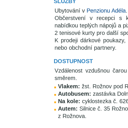
SLUŽBY
Ubytování v
Penzionu Adéla
.
Občerstvení v recepci s 
nabídkou teplých nápojů a pi
2 tenisové kurty pro další spo
K prodeji dárkové poukazy, 
nebo obchodní partnery.
DOSTUPNOST
Vzdálenost vzdušnou čarou
směrem.
Vlakem:
žst. Rožnov pod R
Autobusem:
zastávka Dolní
Na kole:
cyklostezka č. 62
Autem:
Silnice č. 35 Rožn
z Rožnova.