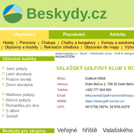
Beskydy.cz
Ubytování
Poznávání
Aktivita
Hotely
Penziony
Chalupy
Chatky a bungalovy
Kempy a autokem
|
|
|
|
Ubytovny a hostely
Rekreační střediska
Ubytování dle mapy
Výho
|
|
|
|
www.beskydy.cz
-
Sport
-
Vsetínské vrchy
-
Golf & minigol
RADHOŠTĚM
Výhodné balíčky
VALAŠSKÝ GOLFOVÝ KLUB V R
Jarní pobyty
Letní dovolená
Místo:
Golfové hřiště
Podzim levněji
Adresa:
Dolní Bečva 2, 756 55 Dolní Beč
Zimní dovolená
Telefon:
+420 777 604 650
Wellness pobyty
Email:
info(zavináč)golf-roznov(tečka)c
Aktivní pobyty
WWW:
https://www.golf-roznov.cz/
Romantika pro dva
GPS:
49°27'58,790"N, 18°9'59,410"E
S dětmi
Senioři
Veřejné hřiště Valašské
Beskydy pro skupiny