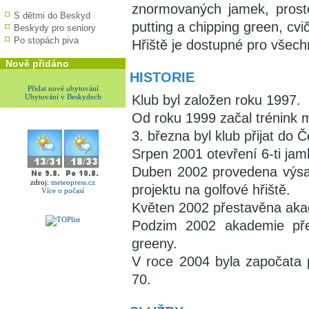
znormovaných jamek, prosto
S dětmi do Beskyd
putting a chipping green, cvi
Beskydy pro seniory
Po stopách piva
Hřiště je dostupné pro všechny
Nově přidáno
HISTORIE
Přidat nové ubytování
Ubytování v Beskydech
Klub byl založen roku 1997.
Od roku 1999 začal trénink 
3. března byl klub přijat do
Srpen 2001 otevření 6-ti ja
Duben 2002 provedena výsa
zdroj:
meteopress.cz
projektu na golfové hřiště.
Více o počasí
Květen 2002 přestavěna akad
Podzim 2002 akademie pře
greeny.
V roce 2004 byla započata 
70.