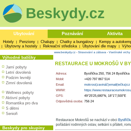
Beskydy.cz
Ubytování
Poznávání
Aktivita
Hotely
Penziony
Chalupy
Chatky a bungalovy
Kempy a autokem
|
|
|
|
Ubytovny a hostely
Rekreační střediska
Ubytování dle mapy
Výho
|
|
|
|
www.beskydy.cz
-
Stravování a zábava
-
Vsetínské vrchy
Výhodné balíčky
RESTAURACE U MOKROŠŮ V BY
Jarní pobyty
Letní dovolená
Adresa:
Bystřička 250, 756 24 Bystřička
Podzim levněji
Mobil:
+420 797 867 514
Zimní dovolená
Email:
mokrosi(zavináč)email(tečka)cz
WWW:
https://www.restauraceumokrosu
Wellness pobyty
GPS:
49°25'25,680"N, 18°1'7,500"E
Aktivní pobyty
Odpovědná osoba:
756 24
Romantika pro dva
S dětmi
Senioři
Restaurace Mokrošů se nachází v obci
Bystřičk
pořádání rodinných oslav, setkání s přáteli, rom
Beskydy pro skupiny