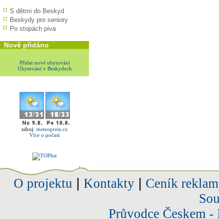
S dětmi do Beskyd
Beskydy pro seniory
Po stopách piva
Nově přidáno
Přidat nové ubytování
Ubytování v Beskydech
zdroj:
meteopress.cz
Více o počasí
O projektu
|
Kontakty
|
Ceník reklam
Sou
Průvodce Českem - 