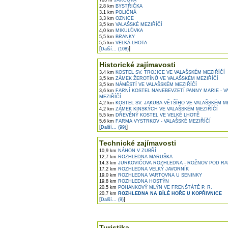
783 m
JARCOVÁ
2,8 km
BYSTŘIČKA
3,1 km
POLIČNÁ
3,3 km
OZNICE
3,5 km
VALAŠSKÉ MEZIŘÍČÍ
4,0 km
MIKULŮVKA
5,5 km
BRANKY
5,5 km
VELKÁ LHOTA
[
]
Další... (108)
Historické zajímavosti
3,4 km
KOSTEL SV. TROJICE VE VALAŠSKÉM MEZIŘÍČÍ
3,5 km
ZÁMEK ŽEROTÍNŮ VE VALAŠSKÉM MEZIŘÍČÍ
3,5 km
NÁMĚSTÍ VE VALAŠSKÉM MEZIŘÍČÍ
3,6 km
FARNÍ KOSTEL NANEBEVZETÍ PANNY MARIE - V
MEZIŘÍČÍ
4,2 km
KOSTEL SV. JAKUBA VĚTŠÍHO VE VALAŠSKÉM M
4,2 km
ZÁMEK KINSKÝCH VE VALAŠSKÉM MEZIŘÍČÍ
5,5 km
DŘEVĚNÝ KOSTEL VE VELKÉ LHOTĚ
5,6 km
FARMA VYSTRKOV - VALAŠSKÉ MEZIŘÍČÍ
[
]
Další... (99)
Technické zajímavosti
10,9 km
NÁHON V ZUBŘÍ
12,7 km
ROZHLEDNA MARUŠKA
14,3 km
JURKOVIČOVA ROZHLEDNA - ROŽNOV POD R
17,2 km
ROZHLEDNA VELKÝ JAVORNÍK
19,0 km
ROZHLEDNA VARTOVNA U SENINKY
19,8 km
ROZHLEDNA HOSTÝN
20,5 km
POHANKOVÝ MLÝN VE FRENŠTÁTĚ P. R.
20,7 km
ROZHLEDNA NA BÍLÉ HOŘE U KOPŘIVNICE
[
]
Další... (9)
Turistika