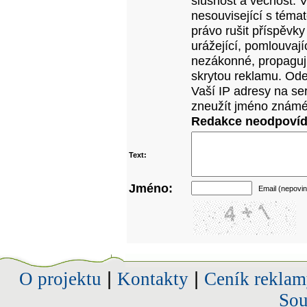
slušnost a věcnost. 
nesouvisející s téma
právo rušit příspěvky
urážející, pomlouvají
nezákonné, propagujíc
skrytou reklamu. Od
Vaší IP adresy na se
zneužít jméno známé
Redakce neodpovídá
Text:
Jméno:
Email (nepovin
O projektu
|
Kontakty
|
Ceník reklam
Sou