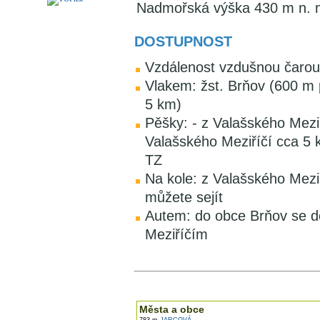
Nadmořská výška 430 m n. 
DOSTUPNOST
Vzdálenost vzdušnou čarou:
Vlakem: žst. Brňov (600 m 
5 km)
Pěšky: - z Valašského Mezi
Valašského Meziříčí cca 5 
TZ
Na kole: z Valašského Meziř
můžete sejít
Autem: do obce Brňov se do
Meziříčím
V okolí najdete ...
Města a obce