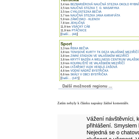
3,4 km
BEZBARIÉROVÁ NAUČNÁ STEZKA OKOLO RYBN
3,5 km
NAUČNÁ STEZKA T. G. MASARYKA
3,5 km
CYKLOSTEZKA BEČVA
3,7 km
NAUČNÁ STEZKA JANA KARAFIÁTA
5,9 km
ZÁMČISKO - KLENOV
7,8 km
JEHLIČNÁ
11,9 km
VSÁCKÝ CÁB
11,9 km
PTÁČNICE
[
]
Další... (44)
Sport
3,3 km
ŘEKA BEČVA
3,8 km
TENISOVÉ KURTY TK DEZA VALAŠSKÉ MEZIŘÍČÍ
3,8 km
ZIMNÍ STADION VE VALAŠSKÉM MEZIŘÍČÍ
3,8 km
KRYTÝ BAZÉN A WELLNESS CENTRUM VALAŠSK
3,9 km
KOUPALIŠTĚ VE VALAŠSKÉM MEZIŘÍČÍ
4,2 km
LYŽAŘSKÝ VLEK VESELÁ ZAŠOVÁ
4,6 km
VODNÍ NÁDRŽ BYSTŘIČKA
6,6 km
SKÁLY V OBCI BYSTŘIČKA
[
]
Další... (147)
Další možnosti regionu ...
Komentáře k článku
Zatím nebyly k článku napsány žádné komentáře.
Přidejte vlastní komentář k tomuto článk
Vážení návštěvníci, 
přihlášení. Smyslem 
Nejedná se o chatovo