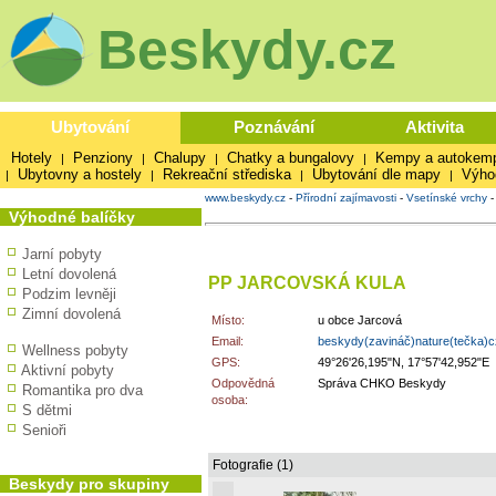
Beskydy.cz
Ubytování
Poznávání
Aktivita
Hotely
Penziony
Chalupy
Chatky a bungalovy
Kempy a autokem
|
|
|
|
Ubytovny a hostely
Rekreační střediska
Ubytování dle mapy
Výho
|
|
|
|
www.beskydy.cz
-
Přírodní zajímavosti
-
Vsetínské vrchy
Výhodné balíčky
Jarní pobyty
Letní dovolená
PP JARCOVSKÁ KULA
Podzim levněji
Zimní dovolená
Místo:
u obce Jarcová
Email:
beskydy(zavináč)nature(tečka)c
Wellness pobyty
GPS:
49°26'26,195"N, 17°57'42,952"E
Aktivní pobyty
Odpovědná
Správa CHKO Beskydy
Romantika pro dva
osoba:
S dětmi
Senioři
Fotografie (1)
Beskydy pro skupiny