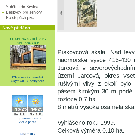
S dětmi do Beskyd
Beskydy pro seniory
Po stopách piva
Nově přidáno
CHATA NA VYHLÍDCE -
MALENOVICE
Pískovcová skála. Nad lev
nadmořské výšce 415-430 m
Jarcová v severovýchodním
území Jarcová, okres Vset
Přidat nové ubytování
Ubytování v Beskydech
rušivými vlivy z okolí byl
pásem širokým 30 m podél 
rozloze 0,7 ha.
8 metrů vysoká osamělá skál
zdroj:
meteopress.cz
Vyhlášeno roku 1999.
Více o počasí
Celková výměra 0,10 ha.