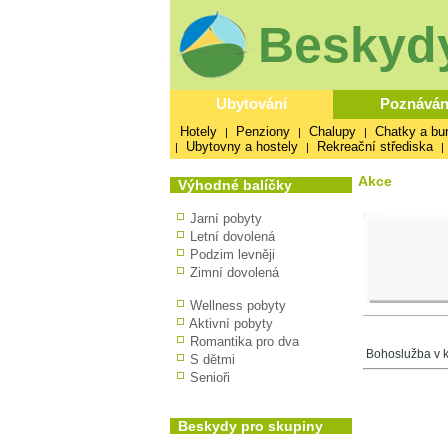
Beskydy
Ubytování
Poznáván
Hotely
Penziony
Chalupy
Chatky a bu
|
|
|
Ubytovny a hostely
Rekreační střediska
|
|
|
Akce
Výhodné balíčky
Jarní pobyty
Letní dovolená
Podzim levněji
Zimní dovolená
Wellness pobyty
Aktivní pobyty
Romantika pro dva
Bohoslužba v k
S dětmi
Senioři
Beskydy pro skupiny