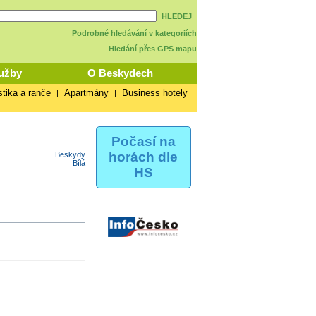
HLEDEJ
Podrobné hledávání v kategoriích
Hledání přes GPS mapu
užby
O Beskydech
stika a ranče
Apartmány
Business hotely
|
|
Počasí na
horách dle
Beskydy
Bílá
HS