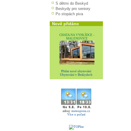
S dětmi do Beskyd
Beskydy pro seniory
Po stopách piva
Nově přidáno
CHATA NA VYHLÍDCE -
MALENOVICE
Přidat nové ubytování
Ubytování v Beskydech
zdroj:
meteopress.cz
Více o počasí