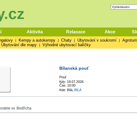
.cz
í
Aktivita
Relaxace
Akce
Sl
ngalovy
Kempy a autokempy
Chaty
Ubytování v soukromí
Agroturi
|
|
|
|
Ubytování dle mapy
Výhodné ubytovací balíčky
|
Bílanská pouť
Pouť
Kdy: 19.07.2026
Čas: 10:00
Kde: Bílá,
BÍLÁ
ostele sv. Bedřicha