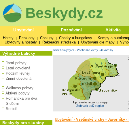
Beskydy.cz
Ubytování
Poznávání
Aktivita
Hotely
Penziony
Chalupy
Chatky a bungalovy
Kempy a autokem
|
|
|
|
Ubytovny a hostely
Rekreační střediska
Ubytování dle mapy
Výho
|
|
|
|
www.beskydy.cz
-
Vsetínské vrchy - Javorníky
Výhodné balíčky
Jarní pobyty
Letní dovolená
Podzim levněji
Zimní dovolená
Wellness pobyty
Aktivní pobyty
Romantika pro dva
Tip: zvolte region z mapy
S dětmi
Zobrazit celý region
Senioři
Ubytování - Vsetínské vrchy - Javorníky -
Beskydy pro skupiny