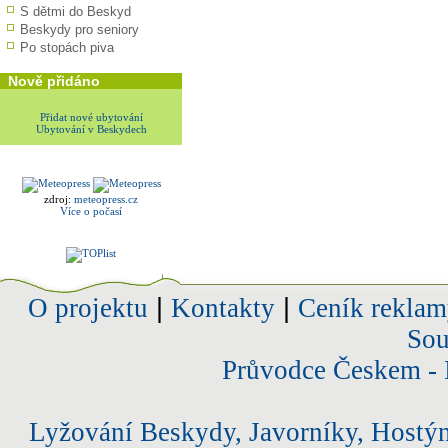
S dětmi do Beskyd
Beskydy pro seniory
Po stopách piva
Nově přidáno
Přidat nové ubytování
Ubytování v Beskydech
zdroj:
meteopress.cz
Více o počasí
O projektu
|
Kontakty
|
Ceník reklam
Sou
Průvodce Českem - 
Lyžování Beskydy, Javorníky, Hostý