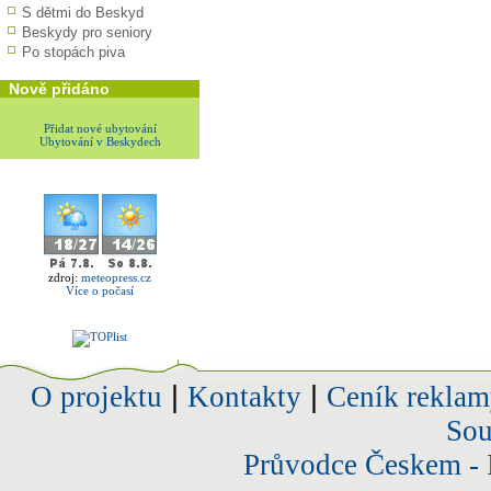
S dětmi do Beskyd
Beskydy pro seniory
Po stopách piva
Nově přidáno
Přidat nové ubytování
Ubytování v Beskydech
zdroj:
meteopress.cz
Více o počasí
O projektu
|
Kontakty
|
Ceník reklam
Sou
Průvodce Českem - 