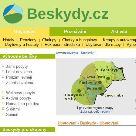
Beskydy.cz
Ubytování
Poznávání
Aktivita
Hotely
Penziony
Chalupy
Chatky a bungalovy
Kempy a autokem
|
|
|
|
Ubytovny a hostely
Rekreační střediska
Ubytování dle mapy
Výho
|
|
|
|
www.beskydy.cz
-
Ubytování
Výhodné balíčky
Jarní pobyty
Letní dovolená
Podzim levněji
Zimní dovolená
Wellness pobyty
Aktivní pobyty
Romantika pro dva
Tip: zvolte region z mapy
S dětmi
Zobrazit celý region
Senioři
Ubytování - Beskydy - Ubytování
Beskydy pro skupiny