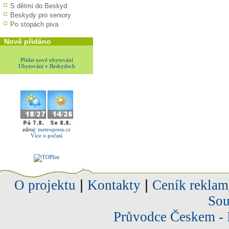
S dětmi do Beskyd
Beskydy pro seniory
Po stopách piva
Nově přidáno
Přidat nové ubytování
Ubytování v Beskydech
zdroj:
meteopress.cz
Více o počasí
O projektu
|
Kontakty
|
Ceník reklam
Sou
Průvodce Českem - 