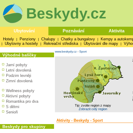
Beskydy.cz
Ubytování
Poznávání
Aktivita
Hotely
Penziony
Chalupy
Chatky a bungalovy
Kempy a autokem
|
|
|
|
Ubytovny a hostely
Rekreační střediska
Ubytování dle mapy
Výho
|
|
|
|
www.beskydy.cz
-
Sport
Výhodné balíčky
Jarní pobyty
Letní dovolená
Podzim levněji
Zimní dovolená
Wellness pobyty
Aktivní pobyty
Romantika pro dva
Tip: zvolte region z mapy
S dětmi
Zobrazit celý region
Senioři
Aktivity - Beskydy - Sport
Beskydy pro skupiny