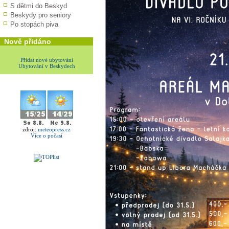
S dětmi do Beskyd
Beskydy pro seniory
Po stopách piva
Nově přidáno
Přidat nové ubytování
Ubytování v Beskydech
zdroj:
meteopress.cz
Více o počasí