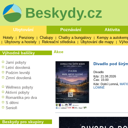
Beskydy.cz
Ubytování
Poznávání
Aktivita
Hotely
Penziony
Chalupy
Chatky a bungalovy
Kempy a autokem
|
|
|
|
Ubytovny a hostely
Rekreační střediska
Ubytování dle mapy
Výho
|
|
|
|
Akce
Výhodné balíčky
Jarní pobyty
Divadlo pod šir
Letní dovolená
Divadlo
Podzim levněji
Kdy: 21.08.2026
Zimní dovolená
Čas: 15:00
Kde: Dolní Lomná,
MATI
Wellness pobyty
LOMNÉ
Aktivní pobyty
Romantika pro dva
S dětmi
Senioři
Beskydy pro skupiny