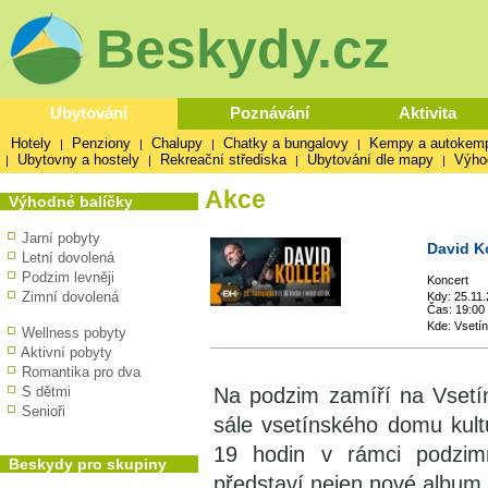
Beskydy.cz
Ubytování
Poznávání
Aktivita
Hotely
Penziony
Chalupy
Chatky a bungalovy
Kempy a autokem
|
|
|
|
Ubytovny a hostely
Rekreační střediska
Ubytování dle mapy
Výho
|
|
|
|
Akce
Výhodné balíčky
Jarní pobyty
David K
Letní dovolená
Podzim levněji
Koncert
Zimní dovolená
Kdy: 25.11
Čas: 19:00
Kde: Vsetí
Wellness pobyty
Aktivní pobyty
Romantika pro dva
S dětmi
Na podzim zamíří na Vsetín
Senioři
sále vsetínského domu kult
19 hodin v rámci podzim
Beskydy pro skupiny
představí nejen nové album, 