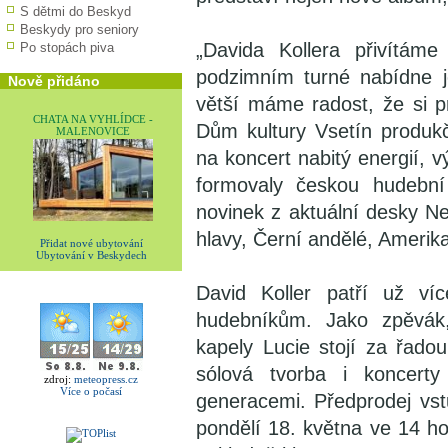
S dětmi do Beskyd
Beskydy pro seniory
„Davida Kollera přivítá
Po stopách piva
podzimním turné nabídne j
Nově přidáno
větší máme radost, že si pr
CHATA NA VYHLÍDCE -
Dům kultury Vsetín produk
MALENOVICE
na koncert nabitý energií, 
formovaly českou hudební 
novinek z aktuální desky N
hlavy, Černí andělé, Amerik
Přidat nové ubytování
Ubytování v Beskydech
David Koller patří už ví
hudebníkům. Jako zpěvák,
kapely Lucie stojí za řado
sólová tvorba i koncerty
zdroj:
meteopress.cz
Více o počasí
generacemi. Předprodej vs
pondělí 18. května ve 14 h