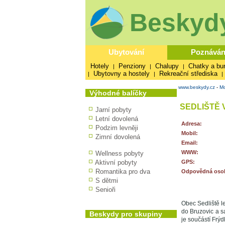
Beskydy
Ubytování
Poznáván
Hotely
Penziony
Chalupy
Chatky a bu
|
|
|
Ubytovny a hostely
Rekreační střediska
|
|
|
www.beskydy.cz
-
Mo
Výhodné balíčky
SEDLIŠTĚ 
Jarní pobyty
Letní dovolená
Adresa:
Podzim levněji
Mobil:
Zimní dovolená
Email:
WWW:
Wellness pobyty
Aktivní pobyty
GPS:
Romantika pro dva
Odpovědná oso
S dětmi
Senioři
Obec Sedliště l
do Bruzovic a s
Beskydy pro skupiny
je součástí Frýd