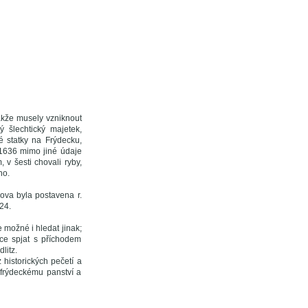
akže musely vzniknout
 šlechtický majetek,
é statky na Frýdecku,
u 1636 mimo jiné údaje
 v šesti chovali ryby,
no.
ova byla postavena r.
24.
 možné i hledat jinak;
obce spjat s příchodem
litz.
historických pečetí a
 frýdeckému panství a