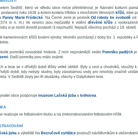
ÍMAVOSTI
etem Sedlišť, který ve středu obce nelze přehlédnout, je Národní kulturní pam
, postavený roku 1638 a kolem kostela hřbitov s množstvím litinových
křížů
, dále 
 a
Panny Marie Frýdecké
. Na Černé zemi je pomník
Od roboty ke svobodě
od 
(374 m n. m.) Ve vesnici jsou nejčastěji k vidění
dřevěné kříže
s vyobrazením
oby si je mohli dovolit postavit i ti nejchudší. Nejspíš všechny pochází z 19. století.
lik kameninových křížů tovární výroby. Vesměs pocházejí z doby tzv. 1. republiky a 
 bible.
kolik pomníků novodobé historie. Z nich nejznámější vedle
Pomníku padlých
j
 zemi
. Další pomníky jsou málo známé.
h a lese se v dřívější době těšily velké oblibě. Byly u cest a chodníků, sloužily 
dřívější době, kdy nebyly studny, byly zásobárnou vody pro nmohdy značně vzdále
ikla. V Sedlišti zbyly jen tři studánky, všechy v Datyňském lese.
obyvatel obce podporuje
muzeum Lašská jizba
a
knihovna
.
IKA
se realizuje ve fotbalovém klubu a na zrekonstruovaném fotbalovém hřišti.
STRAVOVÁNÍ
ská jizba
a výletiště Na
Bezručově vyhlídce
poslouží návštěvníkům k občerstvení