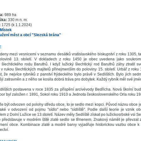
ra:
989 ha
ška:
330 m n. m.
:
1725 (k 1.1.2024)
Místek
užení měst a obcí "Slezská brána"
E
edeny mezi vesnicemi v seznamu desátků vratislavského biskupství z roku 1305, t
olovině 13. století. V dokladech z roku 1450 je obec uvedena jako soukromý
lechtického rodu Baruthů. I když lužický šlechtický rod Baruthů záhy ztratil sv
ě v rukou šlechtických majitelů přinejmenším do poloviny 15. století. Urbář z rok
, že nejvíce rybníků z panství frýdeckého bylo právě v Sedlištích. Bylo jich sedm,
ji zatravněn a z něho se kosila dobrá tráva pro dobytek. Každý rybník měl své jmé
dlištích postavena v roce 1835 za přispění arcivévody Bedřicha. Nová školní bud
bor byl založen r. 1891, Sokol roku 1910 a Jednota československého Orla roku 19
 být odvozen od polohy středu obce, to je sedlo mezi kopci. Původ názvu obce je
 také v odvození od pojmu "sídlo" nebo "sídliště". Podle další teorie je vznik 
em z Dolní Lužice ve 13.století. Název měly Sedliště získat po lužickosrbské vsi Sed
představuje v modrém štítě zlaté sedlo se třmenem. Znakový námět je převzat z 
amení obce. Kombinace zlaté a modré barvy vyjadřuje historickou vazbu obce k
ectví.