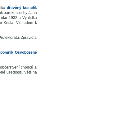
átka
dřevěný kostelík
pak barokní sochy Jana
roku 1932 a Vyhlídka
 Krista. Vzhledem k
Protektorátu. Zpravidla
e
pomník Osvobozené
k občerstvení chodců a
né usedlostj. Většina
.