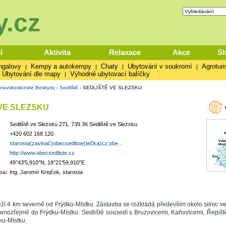
.cz
í
Aktivita
Relaxace
Akce
Sl
ngalovy
Kempy a autokempy
Chaty
Ubytování v soukromí
Agroturi
|
|
|
|
Ubytování dle mapy
Výhodné ubytovací balíčky
|
ravskoslezské Beskydy
-
Sedliště
-
SEDLIŠTĚ VE SLEZSKU
VE SLEZSKU
Sedliště ve Slezsku 271, 739 36 Sedliště ve Slezsku
+420 602 168 120
starosta(zavináč)obecsedliste(tečka)cz;obe...
http://www.obecsedliste.cz
49°43'5,910"N, 18°21'59,910"E
ba:
Ing. Jaromír Krejčok, starosta
eží 4 km severně od Frýdku-Místku. Zástavba se rozkládá především okolo silnic 
amozřejmě do Frýdku-Místku. Sedliště sousedí s Bruzovicemi, Kaňovicemi, Řepišt
ku-Místku.