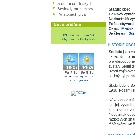
S dětmi do Beskyd
Beskydy pro seniory
Status:
obec
Po stopách piva
Celková výmě
Nadmořská vý
Počet obyvatel
Nově přidáno
Okres:
Frýdek-
Je členem:
Sdr
Přidat nové ubytování
Ubytování v Beskydech
HISTORIE OBC
Sedliště jsou v
již ve druhé p
pravděpodobně š
zůstaly Sedlišt
uvádí zajímavost
sedmý byl pozdě
zdroj:
meteopress.cz
Více o počasí
Škola byla v Se
1930. Požární s
Název obce může
lze jej vyvodit
kolonistů, původ
Nový znak obce 
razítkových zn
těšínskému kníž