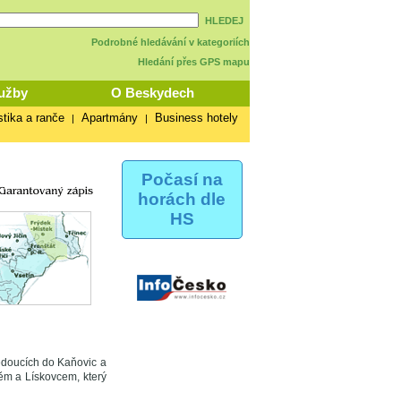
HLEDEJ
Podrobné hledávání v kategoriích
Hledání přes GPS mapu
užby
O Beskydech
stika a ranče
Apartmány
Business hotely
|
|
Počasí na
horách dle
HS
vedoucích do Kaňovic a
ěm a Lískovcem, který