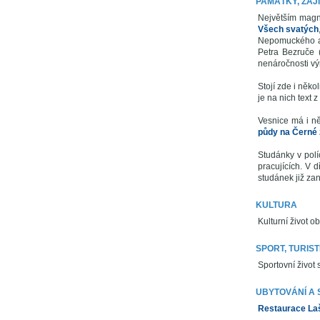
PAMÁTKY, ZAJ
Největším magn
Všech svatých
Nepomuckého
Petra Bezruče 
nenáročnosti výr
Stojí zde i něko
je na nich text z
Vesnice má i ně
půdy na Černé
Studánky v políc
pracujících. V 
studánek již zan
KULTURA
Kulturní život 
SPORT, TURIST
Sportovní život 
UBYTOVÁNÍ A 
Restaurace Laš