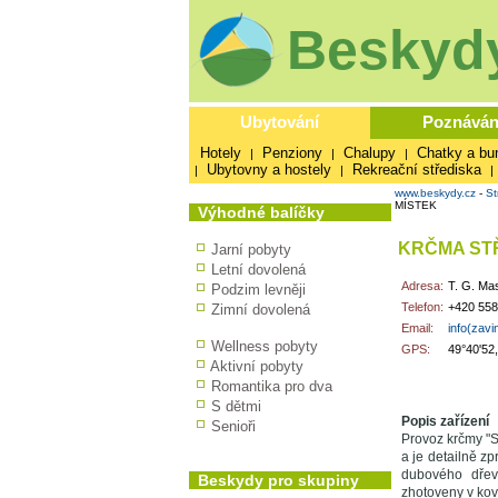
Beskydy
Ubytování
Poznáván
Hotely
Penziony
Chalupy
Chatky a bu
|
|
|
Ubytovny a hostely
Rekreační střediska
|
|
|
www.beskydy.cz
-
St
MÍSTEK
Výhodné balíčky
KRČMA ST
Jarní pobyty
Letní dovolená
Adresa:
T. G. Ma
Podzim levněji
Telefon:
+420 558
Zimní dovolená
Email:
info(zav
Wellness pobyty
GPS:
49°40'52
Aktivní pobyty
Romantika pro dva
S dětmi
Popis zařízení
Senioři
Provoz krčmy "S
a je detailně zp
dubového dřev
Beskydy pro skupiny
zhotoveny v kov