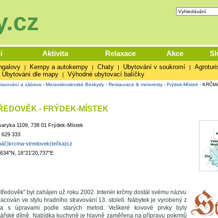
.cz
í
Aktivita
Relaxace
Akce
Sl
ngalovy
Kempy a autokempy
Chaty
Ubytování v soukromí
Agroturi
|
|
|
|
Ubytování dle mapy
Výhodné ubytovací balíčky
|
ravování a zábava
-
Moravskoslezské Beskydy
-
Restaurace & motoresty
-
Frýdek-Místek
-
KRČMA
ŘEDOVĚK - FRÝDEK-MÍSTEK
saryka 1109, 738 01 Frýdek-Místek
 629 333
ináč)krcma-stredovek(tečka)cz
,634"N, 18°21'20,737"E
tředověk" byl zahájen už roku 2002. Interiér krčmy dostál svému názvu
racován ve stylu hradního stravování 13. století. Nábytek je vyrobený z
a s úpravami podle starých metod. Veškeré kovové prvky byly
ářské dílně. Nabídka kuchyně je hlavně zaměřena na přípravu pokrmů