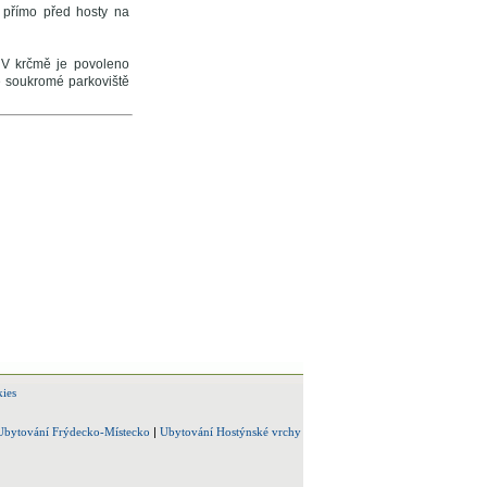
la přímo před hosty na
. V krčmě je povoleno
te soukromé parkoviště
ies
Ubytování Frýdecko-Místecko
|
Ubytování Hostýnské vrchy