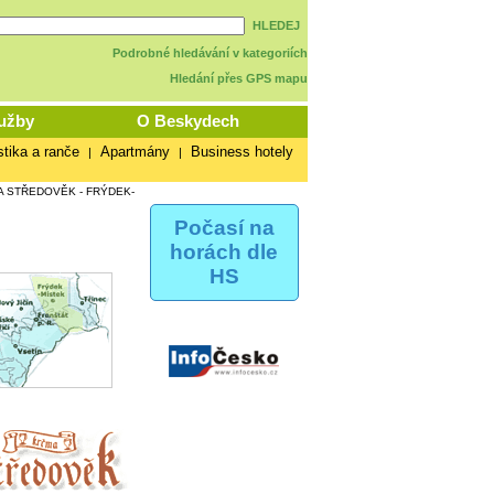
HLEDEJ
Podrobné hledávání v kategoriích
Hledání přes GPS mapu
užby
O Beskydech
stika a ranče
Apartmány
Business hotely
|
|
 STŘEDOVĚK - FRÝDEK-
Počasí na
horách dle
HS