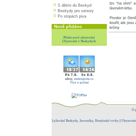
tzv. "na ohni" 
S dětmi do Beskyd
lávovém krbu.
Beskydy pro seniory
Po stopách piva
Prostor je čle
kouřit, ale jso
Nově přidáno
krčmy.
Přidat nové ubytování
Ubytování v Beskydech
zdroj:
meteopress.cz
Více o počasí
O 
Lyžování Beskydy, Javorníky, Hostýnské vrchy
|
Ubytování