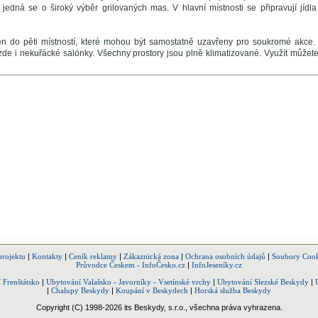
a jedná se o široký výběr grilovaných mas. V hlavní místnosti se připravují jíd
něn do pěti místností, které mohou být samostatně uzavřeny pro soukromé akce
u zde i nekuřácké salónky. Všechny prostory jsou plně klimatizované. Využít může
projektu
|
Kontakty
|
Ceník reklamy
|
Zákaznická zona
|
Ochrana osobních údajů
|
Soubory Cook
Průvodce Českem - InfoČesko.cz
|
InfoJeseníky.cz
 Frenštátsko
|
Ubytování Valašsko - Javorníky - Vsetínské vrchy
|
Ubytování Slezské Beskydy
|
|
Chalupy Beskydy
|
Koupání v Beskydech
|
Horská služba Beskydy
Copyright (C) 1998-2026 its Beskydy, s.r.o., všechna práva vyhrazena.