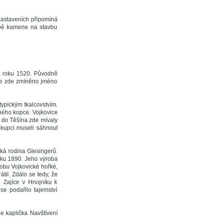
 zastaveních připomíná
ěžbě kamene na stavbu
 z roku 1520. Původně
 Je zde zmíněno jméno
typickým tkalcovstvím.
tného kopce. Vojkovice
u do Těšína zde mívaly
a kupci museli sáhnout
ká rodina Glesingerů.
roku 1890. Jeho výroba
robu Vojkovické hořké,
til. Zdálo se tedy, že
U Zajíce v Hnojníku k
e podařilo tajemství
je kaplička Navštívení