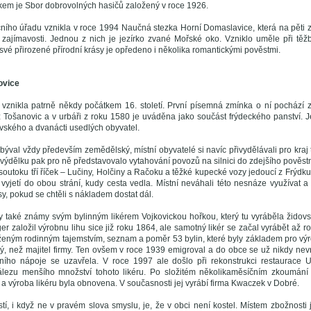
kem je Sbor dobrovolných hasičů založený v roce 1926.
ecního úřadu vznikla v roce 1994 Naučná stezka Horní Domaslavice, která na pěti
 a zajímavosti. Jednou z nich je jezírko zvané Mořské oko. Vzniklo uměle při t
vé přirozené přírodní krásy je opředeno i několika romantickými pověstmi.
ovice
 vznikla patrně někdy počátkem 16. století. První písemná zmínka o ní pochází
z Tošanovic a v urbáři z roku 1580 je uváděna jako součást frýdeckého panství.
ovského a dvanácti usedlých obyvatel.
býval vždy především zemědělský, místní obyvatelé si navíc přivydělávali pro kraj 
řivýdělku pak pro ně představovalo vytahování povozů na silnici do zdejšího pověs
 soutoku tří říček – Lučiny, Holčiny a Račoku a těžké kupecké vozy jedoucí z Frýdk
i vyjetí do obou strání, kudy cesta vedla. Místní neváhali této nesnáze využívat 
y, pokud se chtěli s nákladem dostat dál.
y také známy svým bylinným likérem Vojkovickou hořkou, který tu vyráběla židovs
er založil výrobnu lihu sice již roku 1864, ale samotný likér se začal vyrábět až 
eženým rodinným tajemstvím, seznam a poměr 53 bylin, které byly základem pro vý
ný, než majitel firmy. Ten ovšem v roce 1939 emigroval a do obce se už nikdy nevrá
álního nápoje se uzavřela. V roce 1997 ale došlo při rekonstrukci restaurace 
ezu menšího množství tohoto likéru. Po složitém několikaměsíčním zkoumání s
t a výroba likéru byla obnovena. V současnosti jej vyrábí firma Kwaczek v Dobré.
stí, i když ne v pravém slova smyslu, je, že v obci není kostel. Místem zbožnosti 