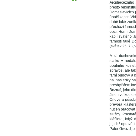
Arcidiecézního 
přesto rekonstr
Domaslavicích p
úbočí kopce Vidí
době také zanik
přechází farnos
obcí: Horní Dom
kaplí svatého J
farnosti také 
(svátek 25. 7.),
Mezi duchovním
statku v nedal
poutního koste
správce, ale ta
farní budovy a 
na následky vy
presbytářem kos
Bezruč, jeho dlo
Jinou velkou os
Orlové a působi
převora klášter
nucen pracovat 
služby. Prasta
kláštera, když 
jejichž opravác
Páter Gwuzd je 