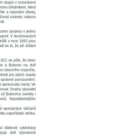
m stupni v rozvrstvení
druhu úředníkem, který
té a naturální dávky,
tlačovat známky odporu
ti.
icemi spojeny v jednu
ostupné. V dochovaných
Ještě v roce 1891 jsou
 se tu, že při sčítání
1921 se píše, že obec
tic a Bukovic na dvě
ho obecního rozpočtu,
tosti pro jejich osadu
o správné porozumění.
ti spravovaly samy. Ve
dělovat. Snaha obyvatel
už Bukovice zanikly i
mů. Nejviditelnějším
.
lad spolupráce občanů
tky uspořádali sbírku,
í dálkové cyklotrasy
pojuje dvě významné