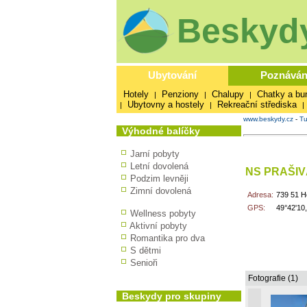
Beskydy
Ubytování
Poznáván
Hotely
Penziony
Chalupy
Chatky a bu
|
|
|
Ubytovny a hostely
Rekreační střediska
|
|
|
www.beskydy.cz
-
Tu
Výhodné balíčky
Jarní pobyty
Letní dovolená
NS PRAŠIV
Podzim levněji
Zimní dovolená
Adresa:
739 51 H
GPS:
49°42'10
Wellness pobyty
Aktivní pobyty
Romantika pro dva
S dětmi
Senioři
Fotografie (1)
Beskydy pro skupiny