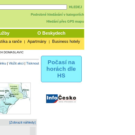
HLEDEJ
Podrobné hledávání v kategoriích
Hledání přes GPS mapu
užby
O Beskydech
stika a ranče
Apartmány
Business hotely
|
|
CH DOMASLAVIC
Počasí na
vinku
|
Vložit akci
|
Tisknout
horách dle
HS
[Zobrazit náhledy]