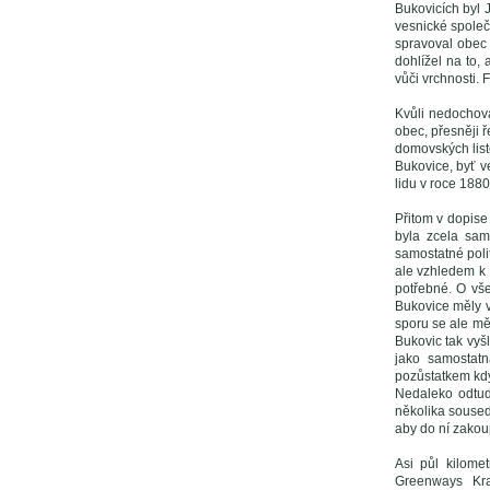
Bukovicích byl J
vesnické společn
spravoval obec 
dohlížel na to,
vůči vrchnosti. 
Kvůli nedochov
obec, přesněji 
domovských liste
Bukovice, byť v
lidu v roce 188
Přitom v dopis
byla zcela sam
samostatné poli
ale vzhledem k 
potřebné. O vše
Bukovice měly v
sporu se ale měl
Bukovic tak vyš
jako samostatn
pozůstatkem kdy
Nedaleko odtud 
několika soused
aby do ní zakoup
Asi půl kilome
Greenways Kra