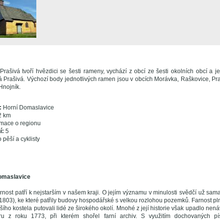
rašivá tvoří hvězdici se šesti rameny, vychází z obcí ze šesti okolních obcí a 
á Prašivá. Výchozí body jednotlivých ramen jsou v obcích Morávka, Raškovice, Pr
Hnojník.
:
Horní Domaslavice
2 km
mace o regionu
í:
5
 pěší a cyklisty
Domaslavice
nost patří k nejstarším v našem kraji. O jejím významu v minulosti svědčí už sama
1803), ke které patřily budovy hospodářské s velkou rozlohou pozemků. Farnost pl
šího kostela putovali lidé ze širokého okolí. Mnohé z její historie však upadlo nen
ru z roku 1773, při kterém shořel farní archiv. S využitím dochovaných 