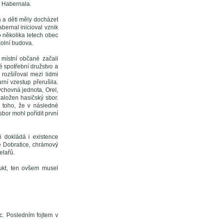
e Habernala.
a a děti měly docházet
bernal inicioval vznik
o několika letech obec
kolní budova.
 místní občané začali
é spotřební družstvo a
 rozšiřoval mezi lidmi
rní vzestup přerušila.
výchovná jednota, Orel,
založen hasičský sbor.
 toho, že v následné
sbor mohl pořídit první
 dokládá i existence
e Dobratice, chrámový
elařů.
ukt, ten ovšem musel
c. Posledním fojtem v