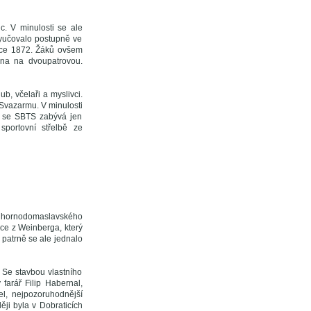
c. V minulosti se ale
vyučovalo postupně ve
oce 1872. Žáků ovšem
věna na dvoupatrovou.
b, včelaři a myslivci.
Svazarmu. V minulosti
ní se SBTS zabývá jen
sportovní střelbě ze
tí hornodomaslavského
ice z Weinberga, který
patrně se ale jednalo
. Se stavbou vlastního
 farář Filip Habernal,
tel, nejpozoruhodnější
ěji byla v Dobraticích