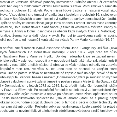
archivu ve Vratislavi, těšínské pobočky katovického Státního archivu, či Zemské
uovat běh dějin v tomto farním okrsku Těšínského Slezska. První zmínka o samost
ochází z poloviny 15. století. Podle místní lidové tradice je nejstarší kostel si
kova. V souvislosti s reformací připadla fara s kostelem v polovině 16. století eva
la fara v Soběšovicích a tamní kostel byl svěřen do správy domaslavských farářů. 
t zpět do správy katolické církve, jak je tomu dodnes. Farnost Domaslavice zahrnu
aslavice, Dolní Domaslavice, Soběšovice (s filiálním kostelem Navštívení Panny Ma
áchyma a Anny) a Dolní Tošanovice (s obecní kaplí svatých Cyrila a Metoděje). V
Dobratice, Žermanice a další obce v okolí. Farnost je zasvěcena svatému apošt
 velká pouť se tu od nepaměti koná také na svátek Panny Marie Karmelské (16. 7.).
i správci zdejší farnosti vyniká osobnost pátera Jana Evangelisty Ježíška (18
ekých Žermanicích. Do Domaslavic nastoupil v roce 1887, když před tím působi
la Navštívení Panny Marie ve Frýdku. Do dějin zdejšího kraje se zapsal nejen 
ké jako velký vlastenec, hospodář a v neposlední řadě také jako zakladatel turist
kostela v roce 1892 a jejich následná obnova se však neblaze odrazily na zdraví 
čerpání v roce 1897 ve věku 53 let. Jeho hrob se nachází na zdejším staré
tela. Jméno pátera Ježíška se nesmazatelně zapsalo také do dějin české básnické
uholetý přítel, věnoval báseň s názvem „Domaslovice“, která je součástí sbírky Sle
obností v duchovní správě zdejší farnosti je postava pátera Aleše Emila Gwuzda (
l v Domaslavicích v letech 1972 až 1985, když předtím jako člen benediktinského
a v Praze na Břevnově. Po rozpuštění řeholních společenství za komunistické éry
nejprve v dělnických profesích a teprve po několika letech získal opět státní sou
ré heslo benediktinského společenství „Ora et labora“ (Modli se a pracuj) nap
dokázal obdivuhodně spojit duchovní péči o farnost s péčí o dobrý technický sta
h se sám aktivně podílel. Poslední velká generální oprava kostela proběhla právě
pochován na novém hřbitově a jeho hrob zdobí bronzová deska s reliéfem břevnov