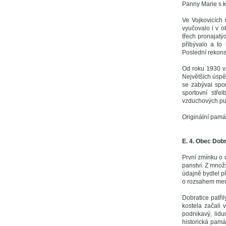
Panny Marie s 
Ve Vojkovicích 
vyučovalo i v o
třech pronajat
přibývalo a to
Poslední rekonst
Od roku 1930 v 
Největších úspě
se zabýval spor
sportovní stře
vzduchových puš
Originální pamá
E. 4. Obec Dobr
První zmínku o
panství. Z množ
údajně bydlel p
o rozsahem menš
Dobratice patři
kostela začali 
podnikavý, lidu
historická pamá