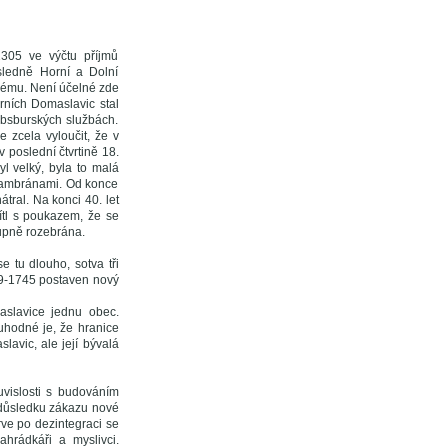
305 ve výčtu příjmů
sledně Horní a Dolní
skému. Není účelné zde
rních Domaslavic stal
absburských službách.
e zcela vyloučit, že v
v poslední čtvrtině 18.
l velký, byla to malá
šambránami. Od konce
tral. Na konci 40. let
ítl s poukazem, že se
tupně rozebrána.
e tu dlouho, sotva tři
739-1745 postaven nový
aslavice jednu obec.
uhodné je, že hranice
lavic, ale její bývalá
uvislosti s budováním
v důsledku zákazu nové
rve po dezintegraci se
ahrádkáři a myslivci.