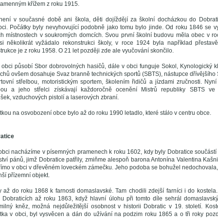
kamenným křížem z roku 1915.
není v současné době ani škola, děti dojíždějí za školní docházkou do Dobrati
bci. Počátky byly nevyhovující podobně jako tomu bylo jinde. Od roku 1846 se 
ých místnostech v soukromých domcích. Svou první školní budovu měla obec v r
 si několikrát vyžádalo rekonstrukci školy, v roce 1924 byla například přesta
rukce je z roku 1958. O 21 let později zde ale vyučování skončilo.
obci působí Sbor dobrovolných hasičů, dále v obci funguje Sokol, Kynologický klu
chů ovšem dosahuje Svaz branně technických sportů (SBTS), nástupce dřívějšího 
tovní střelbou, motoristickým sportem, školením řidičů a jízdami zručnosti. Ny
lbou a jeho střelci získávají každoročně ocenění Mistrů republiky SBTS ve 
ek, vzduchových pistolí a laserových zbraní.
tkou na osvobození obce bylo až do roku 1990 letadlo, které stálo v centru obce.
atice
 obci nacházíme v písemných pramenech k roku 1602, kdy byly Dobratice součás
ství pánů, jimž Dobratice patřily, zmiňme alespoň barona Antonína Valentina Kašn
římo v obci v dřevěném loveckém zámečku. Jeho podoba se bohužel nedochovala, 
í přízemní objekt.
ly až do roku 1868 k farnosti domaslavské. Tam chodili zdejší farníci i do kostela
v Dobraticích až roku 1863, když hlavní úlohu při tomto díle sehrál domaslavský
milný kněz, možná nejdůležitější osobnost v historii Dobratic v 19. století. Kos
tka v obci, byl vysvěcen a dán do užívání na podzim roku 1865 a o tři roky pozd