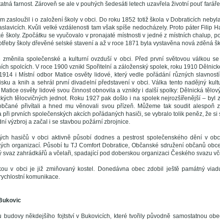
atná farnost. Zároveň se ale v pouhých šedesáti letech uzavřela životní pouť farář
m zasloužil i o založení školy v obci. Do roku 1852 totiž škola v Dobraticích nebyl
lavicích. Kvůli velké vzdálenosti tam však spíše nedocházely. Proto páter Filip Ha
ké školy. Zpočátku se vyučovalo v pronajaté místnosti v jedné z místních chalup, p
otřeby školy dřevěné selské stavení a až v roce 1871 byla vystavěna nová zděná š
 změnila společenské a kulturní ovzduší v obci. Před první světovou válkou se
ích spolcích. V roce 1900 vznikl Spořitelní a záloženský spolek, roku 1910 Dělnick
914 i Místní odbor Matice osvěty lidové, který vedle pořádání různých slavností
isku a knih a sehrál první divadelní představení v obci. Válka tento nadějný kultu
 Matice osvěty lidové svou činnost obnovila a vznikly i další spolky: Dělnická tělo
kých tělocvičných jednot. Roku 1927 pak došlo i na spolek nejrozšířenější – byl 
občané přivítali a hned mu věnovali svou přízeň. Můžeme tak soudit alespoň z
 při prvních společenských akcích pořádaných hasiči, se vybralo tolik peněz, že si 
dní výzbroj a začal i se stavbou požární zbrojnice.
ých hasičů v obci aktivně působí dodnes a pestrost společenského dění v obci
kých organizací. Působí tu TJ Comfort Dobratice, Občanské sdružení občanů obc
ký svaz zahrádkářů a včelaři, spadající pod doberskou organizaci Českého svazu vč
kou v obci je již zmiňovaný kostel. Donedávna obec zdobil ještě památný viad
 rychlostní komunikace.
 Bukovic
budovy někdejšího fojtství v Bukovicích, které tvořily původně samostatnou obe