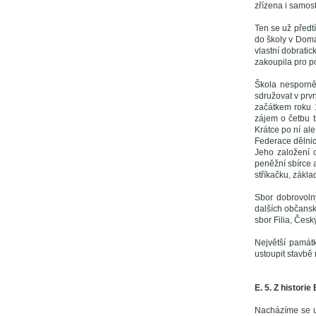
zřízena i samost
Ten se už předtí
do školy v Domas
vlastní dobratic
zakoupila pro p
Škola nesporně
sdružovat v prvn
začátkem roku 1
zájem o četbu t
Krátce po ní ale
Federace dělnic
Jeho založení 
peněžní sbírce a
stříkačku, zákla
Sbor dobrovoln
dalších občans
sbor Filia, Čes
Největší památ
ustoupit stavbě
E. 5. Z historie
Nacházíme se u 