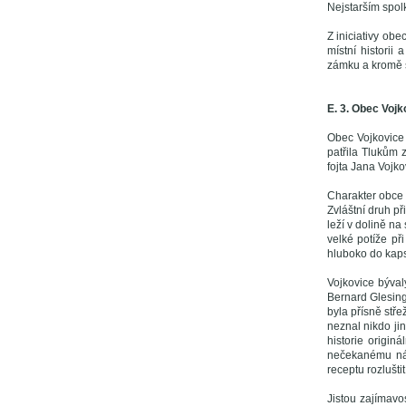
Nejstarším spol
Z iniciativy ob
místní historii
zámku a kromě s
E. 3. Obec Vojk
Obec Vojkovice
patřila Tlukům 
fojta Jana Vojk
Charakter obce 
Zvláštní druh p
leží v dolině na
velké potíže př
hluboko do kaps
Vojkovice býval
Bernard Glesing
byla přísně stř
neznal nikdo ji
historie origin
nečekanému nál
receptu rozlušti
Jistou zajímavo