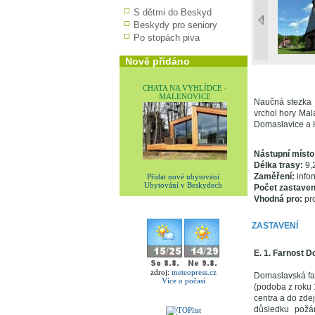
S dětmi do Beskyd
Beskydy pro seniory
Po stopách piva
Nově přidáno
CHATA NA VYHLÍDCE -
MALENOVICE
Naučná stezka P
vrchol hory Mal
Domaslavice a 
Nástupní místo
Délka trasy:
9,
Zaměření:
infor
Přidat nové ubytování
Ubytování v Beskydech
Počet zastaven
Vhodná pro:
pro
ZASTAVENÍ
E. 1. Farnost 
zdroj:
meteopress.cz
Domaslavská far
Více o počasí
(podoba z roku 
centra a do zdej
důsledku požá