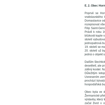
E. 2. Obec Hor
Poprvé se Hor
vratislavského
Domaslavice odl
rozepisovat vše
Filip Saint-Gen
Právě k roku 16
blízkosti kaple 
století vybudov
jednopatrová b
19. století se m
20. století už
jedná o objekt s
Dalším šlechtic
desetiletí, ale 
zděný kostel. Na
Důležitým leto
Usnesením zemsk
prochází bývalý
hospodářská bu
Obec byla ve dr
Žermanické přehr
výstavby, který
začal život v o