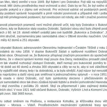
an Mec, který zemřel v roce 1849. Byl fojtem i pro Dobratice. Fojt stál na nejvyšší
osti. Měl úlohu prostředníka mezi vrchností a obcí. Dalo by se říci, že byl svého 
podle pokynů a v zájmu své vrchnosti. Pro vrchnost vybíral od poddaných peněži
 aby poddaní správně hospodařili a plnili robotní povinnosti a případně měl i po
Fojt měl privilegované postavení, byl osvobozen od roboty, ale měl i značné povinnos
anosti písemných pramenů není možné přesně určit, kdy byly Dobratice s Bukov
řečeno, kdy se Bukovice staly osadou Dobratic. Splývání obou obcí bylo zřejmě p
ch z 60. let 19. století někteří uvádějí jako své bydliště „Bukovice a Dobratice“. 
elmi stručně, zaznamenány jako samostatná obec v Ottově slovníku naučném. Uvádí
0 měly 42 domů a 251 obyvatel.
e obyvatel Bukovic adresovaném Okresnímu hejtmanství v Českém Těšíně z roku 
ostatná do roku 1858. V dopise Bukovičtí žádali o opětovné rozdělení Dobra
tické obce. Ohrazovali se, že Bukovice přispívají značným procentem do společné
tomu, že v obecní správní komisi mají pouze dva členy, nedokážou prosadit záleži
m tak vlastně rozhodují zástupci Dobratic, kteří nemají pro bukovické poměry t
 té době asi 40 domů a zhruba 300 obyvatel a cítily se na to, aby si své záležitos
y vyjádřit obě strany, tedy i ta dobratická, a ta byla silnější. A její názor byl neroz
la naprázdno a další vývoj pak směřoval k jednoznačnému splynutí – v roce 1951 
á osada v rámci Dobratic, což bylo symbolicky stvrzeno i přečíslováním do
si samostatné obce tak dnes zůstává bývalé fojtství a dnešní pohostinství Harenda
stojí zvonička z počátku 20. století. Stojí za připomenutí i jako zajímavý dok
ních obcí. V roce 1921 totiž občané Bukovic, Dobratic, Vyšních Lhot a Komorní Lho
ili zvon. Stál 3665 korun.
tru odtud směrem na Prašivou, u restaurace Kohutka, je křižovatka dvou větv
kov – Morava – Vídeň. Prostřednictvím mezinárodní cyklistické trasy s