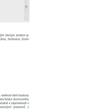
jejím cílovým bodem je
ažmo, Nošovice, Dolní
 velikost farní budovy
nila funkci duchovního
ávratně v zapomenutí v
písemných pramenů z