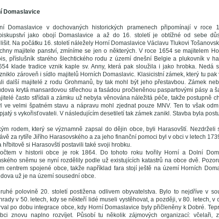
ní Domaslavice
ní Domaslavice v dochovaných historických pramenech připomínají v roce 1
 biskupství jako obojí Domaslavice a až do 16. století je obtížné od sebe dů
išit. Na počátku 16. století náležely Horní Domaslavice Václavu Tlukovi Tošanov
chny majitele panství, zmíníme se jen o některých. V roce 1654 se majitelem Ho
ois, příslušník starého šlechtického rodu z území dnešní Belgie a plukovník v h
54 klade tradice vznik kaple sv. Anny, která pak sloužila i jako hrobka. Nedá s
vzniklo zároveň i sídlo majitelů Horních Domaslavic. Klasicistní zámek, který tu pak 
ali další majitelé z rodu Grohmanů, by tak mohl být jeho přestavbou. Zámek neby
udova krytá mansardovou střechou a fasádou pročleněnou paspartovými pásy a 
ajitelé často střídali a zámku už nebyla věnována náležitá péče, takže postupně chá
 byl ve velmi špatném stavu a nápravu mohl zjednat pouze MNV. Ten to však odm
pjatý s vykořisťovateli. V následujícím desetiletí tak zámek zanikl. Stavba byla pos
kým rodem, který se významně zapsal do dějin obce, byli Harasovští. Nezdrželi s
právě za rytíře Jiřího Harasovského a za jeho finanční pomoci byl v obci v letech 1
 hřbitově si Harasovští postavili také svoji hrobku.
počtem v historii obce je rok 1864. Do tohoto roku tvořily Horní a Dolní Dom
ého sněmu se nyní rozdělily podle už existujících katastrů na obce dvě. Pozor
m centrem spojené obce, takže například fara stojí ještě na území Horních Domas
dova už je na území sousední obce.
uhé polovině 20. století postižena odlivem obyvatelstva. Bylo to nejdříve v so
ady v 50. letech, kdy se někteří lidé museli vystěhovat, a později, v 80. letech, 
 trval po dobu integrace obce, kdy Horní Domaslavice byly přičleněny k Dobré. Tep
bci znovu naplno rozvíjet. Působí tu několik zájmových organizací: včelaři, z