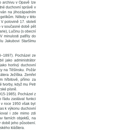
ho archivu v Opavě lze
atné duchovní správě v
tuován na jihozápadním
ngelíkům. Někdy v této
V polovině 17. století
je v současné době pět
rie), Lučinu (s obecní
 minulosti patřily do
olu Jakubovi Staršímu
44–1897). Pocházel ze
l jako administrátor
jako horlivý duchovní
iky na Těšínsku. Požár
pátera Ježíška. Zemřel
m hřbitově, přímo za
 tvorby, když mu Petr
zské písně.
1915-1985). Pocházel z
 řádu zastával funkci
 v roce 1950 však byl
hlas k výkonu duchovní
lňoval i zde mimo zdi
v farních objektů, na
 v době jeho působení.
ského kláštera.