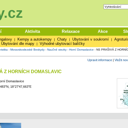
.cz
í
Aktivita
Relaxace
Akce
Sl
ngalovy
Kempy a autokempy
Chaty
Ubytování v soukromí
Agroturi
|
|
|
|
Ubytování dle mapy
Výhodné ubytovací balíčky
|
ristika
-
Moravskoslezské Beskydy
-
Naučné stezky
-
Horní Domaslavice
-
NS PRAŠIVÁ Z HORNÍ
Upravit informace
|
Vložit no
Á Z HORNÍCH DOMASLAVIC
orní Domaslavice
,483"N, 18°27'47,663"E