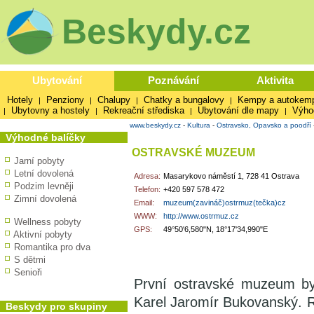
Beskydy.cz
Ubytování
Poznávání
Aktivita
Hotely
Penziony
Chalupy
Chatky a bungalovy
Kempy a autokem
|
|
|
|
Ubytovny a hostely
Rekreační střediska
Ubytování dle mapy
Výho
|
|
|
|
www.beskydy.cz
-
Kultura
-
Ostravsko, Opavsko a poodří
Výhodné balíčky
OSTRAVSKÉ MUZEUM
Jarní pobyty
Letní dovolená
Adresa:
Masarykovo náměstí 1, 728 41 Ostrava
Podzim levněji
Telefon:
+420 597 578 472
Zimní dovolená
Email:
muzeum(zavináč)ostrmuz(tečka)cz
WWW:
http://www.ostrmuz.cz
Wellness pobyty
GPS:
49°50'6,580"N, 18°17'34,990"E
Aktivní pobyty
Romantika pro dva
S dětmi
Senioři
První ostravské muzeum by
Karel Jaromír Bukovanský. R
Beskydy pro skupiny