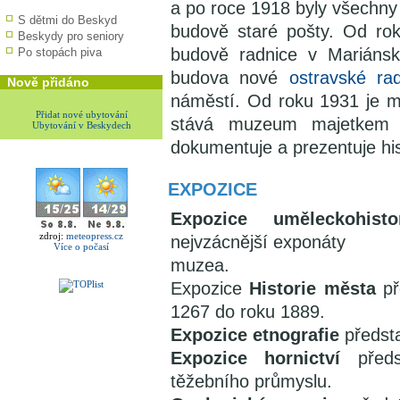
a po roce 1918 byly všechny
S dětmi do Beskyd
budově staré pošty. Od r
Beskydy pro seniory
budově radnice v Mariáns
Po stopách piva
budova nové
ostravské ra
Nově přidáno
náměstí. Od roku 1931 je m
Přidat nové ubytování
stává muzeum majetkem 
Ubytování v Beskydech
dokumentuje a prezentuje his
EXPOZICE
Expozice uměleckohisto
zdroj:
meteopress.cz
nejvzácnější exponáty
Více o počasí
muzea.
Expozice
Historie města
př
1267 do roku 1889.
Expozice etnografie
předsta
Expozice hornictví
předs
těžebního průmyslu.