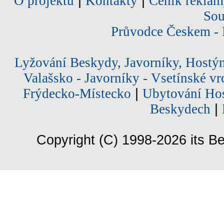
O projektu
|
Kontakty
|
Ceník reklam
Sou
Průvodce Českem - 
Lyžování Beskydy, Javorníky, Hostý
Valašsko - Javorníky - Vsetínské vr
Frýdecko-Místecko
|
Ubytování Hos
Beskydech
|
Copyright (C) 1998-2026 its Be