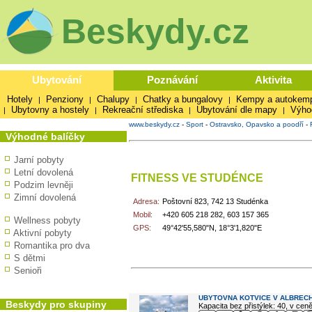
Beskydy.cz
Ubytování
Poznávání
Aktivita
Hotely
Penziony
Chalupy
Chatky a bungalovy
Kempy a autokem
|
|
|
|
Ubytovny a hostely
Rekreační střediska
Ubytování dle mapy
Výho
|
|
|
|
www.beskydy.cz
-
Sport
-
Ostravsko, Opavsko a poodří
-
Výhodné balíčky
Jarní pobyty
Letní dovolená
FITNESS VE STUDÉNCE
Podzim levněji
Zimní dovolená
Adresa:
Poštovní 823, 742 13 Studénka
Mobil:
+420 605 218 282, 603 157 365
Wellness pobyty
GPS:
49°42'55,580"N, 18°3'1,820"E
Aktivní pobyty
Romantika pro dva
S dětmi
Senioři
V okolí najdete ...
UBYTOVNA KOTVICE V ALBREC
Beskydy pro skupiny
Kapacita bez přistýlek: 40, v cen