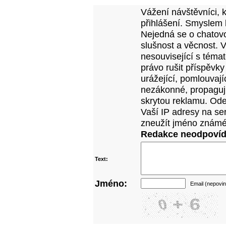
Vážení návštěvníci, 
přihlášení. Smyslem 
Nejedná se o chatovo
slušnost a věcnost. 
nesouvisející s téma
právo rušit příspěvky
urážející, pomlouvají
nezákonné, propagujíc
skrytou reklamu. Od
Vaší IP adresy na se
zneužít jméno známé
Redakce neodpovídá
Text:
Jméno:
Email (nepovin