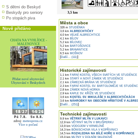
S dětmi do Beskyd
Beskydy pro seniory
3,5 km
Po stopách piva
Města a obce
Nově přidáno
326 m
STUDÉNKA
3,6 km
ALBRECHTIČKY
4,0 km
VELKÉ ALBRECHTICE
4,1 km
BÍLOV
CHATA NA VYHLÍDCE -
5,2 km
BÍLOVEC
MALENOVICE
5,2 km
BARTOŠOVICE
5,2 km
BRAVANTICE
6,5 km
MOŠNOV
[
]
Další... (111)
Historické zajímavosti
1,1 km
FARNÍ KOSTEL VŠECH SVATÝCH VE STUDÉNCE
2,1 km
STARÝ A NOVÝ ZÁMEK VE STUDÉNCE
Přidat nové ubytování
2,1 km
ZÁMECKÁ BRÁNA VE STUDÉNCE
Ubytování v Beskydech
2,3 km
FARNÍ KOSTEL SV. BARTOLOMĚJE VE STUDÉN
2,8 km
ZÁMEK NOVÁ HORKA
2,9 km
KAPLE SV. KŘÍŽE VE STUDÉNCE
3,6 km
KOSTEL SV. MIKULÁŠE V ALBRECHTIČKÁCH
3,6 km
NÁHROBKY NA OBECNÍM HŘBITOVĚ V ALBRE
[
]
Další... (251)
Technické zajímavosti
9,9 km
VĚTRNÝ MLÝN V LUKAVCI
zdroj:
meteopress.cz
12,9 km
VĚTRNÝ MLÝN V BRUŠPERKU
Více o počasí
13,9 km
VODOJEM V KRMELÍNĚ
14,3 km
BÖNISCHOVA VILA V KOPŘIVNICI
14,5 km
ROZHLEDNA NA BÍLÉ HOŘE U KOPŘIVNICE
15,0 km
MLÝNY V DOLNÍM SKLENOVĚ