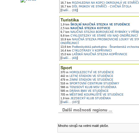
16,7 km
ROZHLEDNA NA KOPCI OKROUHLÁ VE STAŘÍČI
16,7 km
DŮL PASKOV VE STAŘÍČI - CVIČNÁ ŠTOLA
[
]
Další... (19)
Turistika
1,9 km
ŠKOLNÍ NAUČNÁ STEZKA VE STUDÉNCE
2,5 km
NAUČNÁ STEZKA KOTVICE
9,7 km
NAUČNÁ STEZKA BOROVECKÉ RYBNÍKY V PŘÍB
9,8 km
CYKLOSTEZKY VE STARÉ VSI NAD ONDŘEJNICÍ
10,9 km
NAUČNÁ STEZKA PROSKOVICKÉ LOUKY VE STA
ONDŘEJNICÍ
13,6 km
Podbeskydská pahorkatina - Štramberská vrchovin
14,4 km
CYKLOTRASY V KOPŘIVNICI
15,0 km
LAŠSKÁ NAUČNÁ STEZKA KOPŘIVNICE
[
]
Další... (43)
Sport
370 m
HOROLEZECTVÍ VE STUDÉNCE
442 m
LETNÍ STADION VE STUDÉNCE
479 m
ZIMNÍ STADION VE STUDÉNCE
516 m
SPORTOVNÍ CENTRUM STUDÉNKY
566 m
TENISOVÝ KLUB MSV STUDÉNKA
595 m
DRÁHA BMX VE STUDÉNCE
705 m
MĚSTSKÉ KOUPALIŠTĚ VE STUDÉNCE
1,9 km
JEZDECKÝ KLUB STUDÉNKA
[
]
Další... (167)
Další možnosti regionu ...
Komentáře k článku
Mnoho strojů na velmi malé ploše.
Přidejte vlastní komentář k tomuto článk