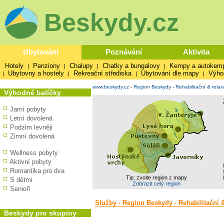
Beskydy.cz
Ubytování
Poznávání
Aktivita
Hotely
Penziony
Chalupy
Chatky a bungalovy
Kempy a autokem
|
|
|
|
Ubytovny a hostely
Rekreační střediska
Ubytování dle mapy
Výho
|
|
|
|
www.beskydy.cz
-
Region Beskydy
-
Rehabilitační & relax
Výhodné balíčky
Jarní pobyty
Letní dovolená
Podzim levněji
Zimní dovolená
Wellness pobyty
Aktivní pobyty
Romantika pro dva
Tip: zvolte region z mapy
S dětmi
Zobrazit celý region
Senioři
Služby - Region Beskydy - Rehabilitační &
Beskydy pro skupiny