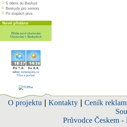
S dětmi do Beskyd
Beskydy pro seniory
Po stopách piva
Nově přidáno
Přidat nové ubytování
Ubytování v Beskydech
zdroj:
meteopress.cz
Více o počasí
O projektu
|
Kontakty
|
Ceník reklam
Sou
Průvodce Českem - 