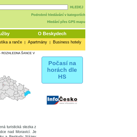
HLEDEJ
Podrobné hledávání v kategoriích
Hledání přes GPS mapu
užby
O Beskydech
stika a ranče
Apartmány
Business hotely
|
|
-
ROZHLEDNA ŠANCE V
Počasí na
horách dle
HS
á turistická stezka z
dce nad Moravicí. Je
íky a Beskydy. Název