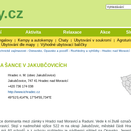
.cz
í
Aktivita
Relaxace
Akce
Sl
ngalovy
Kempy a autokempy
Chaty
Ubytování v soukromí
Agroturi
|
|
|
|
Ubytování dle mapy
Výhodné ubytovací balíčky
|
chnické zajímavosti
-
Ostravsko, Opavsko a poodří
-
Rozhledny a vyhlídky
-
Hradec nad Moravicí
A ŠANCE V JAKUBČOVICÍCH
Hradec n. M. (obec Jakubčovice)
Jakubčovice, 747 41 Hradec nad Moravicí
+420 736 174 038
http://www.ichradec.cz
49°51'0,414"N, 17°54'55,734"E
 dominanta mezi zámky v Hradci nad Moravicí a Raduni. Vede k ní žlutě označen
avicí. Stojí v nadmořské výšce 522 m na okraji Jakubčovic, městské části Hra
 má 60 schodů a z ochozu rozhledny je nádherný výhled na Opavsko, Jesen