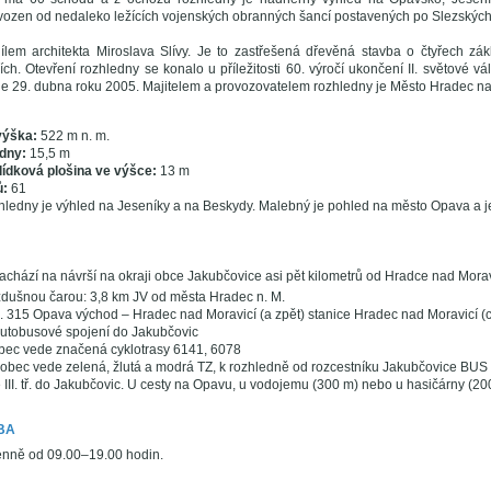
vozen od nedaleko ležících vojenských obranných šancí postavených po Slezských v
ílem architekta Miroslava Slívy. Je to zastřešená dřevěná stavba o čtyřech z
ích. Otevření rozhledny se konalo u příležitosti 60. výročí ukončení II. světové v
e 29. dubna roku 2005. Majitelem a provozovatelem rozhledny je Město Hradec na
ýška:
522 m n. m.
dny:
15,5 m
lídková plošina ve výšce:
13 m
ů:
61
hledny je výhled na Jeseníky a na Beskydy. Malebný je pohled na město Opava a je
chází na návrší na okraji obce Jakubčovice asi pět kilometrů od Hradce nad Morav
dušnou čarou: 3,8 km JV od města Hradec n. M.
č. 315 Opava východ – Hradec nad Moravicí (a zpět) stanice Hradec nad Moravicí (
utobusové spojení do Jakubčovic
bec vede značená cyklotrasy 6141, 6078
 obec vede zelená, žlutá a modrá TZ, k rozhledně od rozcestníku Jakubčovice BU
e III. tř. do Jakubčovic. U cesty na Opavu, u vodojemu (300 m) nebo u hasičárny (20
BA
enně od 09.00–19.00 hodin.