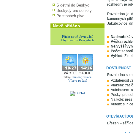
rozhledny je od
S dětmi do Beskyd
Beskydy pro seniory
Rozhledna je d
Po stopách piva
kamenných pilíř
Jakubčovice, dn
Nově přidáno
Přidat nové ubytování
Nadmořská v
Ubytování v Beskydech
Výška rozhle
Nejvyšší vyh
Počet schod
Výhled:
Z roz
DOSTUPNOST
Rozhledna se na
zdroj:
meteopress.cz
Vzdálenost vz
Více o počasí
Vlakem: trať 
Autobusem: a
Pěšky: přes o
Na kole: přes
Autem: silnic
OTEVÍRACÍ DO
Březen – září d