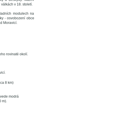
álkách v 18. století.
ákladních modulech na
álky - osvobození obce
d Moravicí.
ho rovinaté okolí.
icí.
cca 8 km)
S vede modrá
0 m).