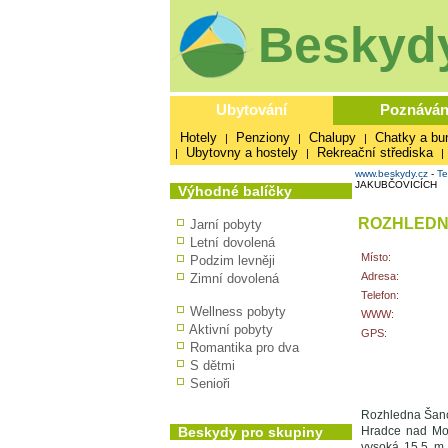
Beskydy
Ubytování
Poznáván
Hotely
Penziony
Chalupy
Chatky a bu
|
|
|
Ubytovny a hostely
Rekreační střediska
|
|
|
www.beskydy.cz
-
Te
JAKUBČOVICÍCH
Výhodné balíčky
ROZHLEDN
Jarní pobyty
Letní dovolená
Místo:
Podzim levněji
Adresa:
Zimní dovolená
Telefon:
Wellness pobyty
WWW:
Aktivní pobyty
GPS:
Romantika pro dva
S dětmi
Senioři
Rozhledna Šance
Beskydy pro skupiny
Hradce nad Mor
vysoká 15,5 m,