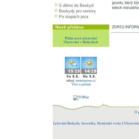
gruntu, který b
S dětmi do Beskyd
letech minulého
Beskydy pro seniory
Po stopách piva
Nově přidáno
ZDROJ INFORMA
Přidat nové ubytování
Ubytování v Beskydech
zdroj:
meteopress.cz
Více o počasí
O 
Lyžování Beskydy, Javorníky, Hostýnské vrchy
|
Ubytování