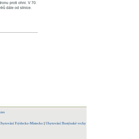
ronu proti ohni. V 70.
rů dále od silnice.
ies
Ubytování Frýdecko-Místecko
|
Ubytování Hostýnské vrchy