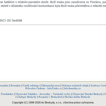
ýval šafářem v místním panském dvoře. Boží muka jsou zasvěcena sv. Floriánu, pat
 století v důsledku rozšiřování komunikace byla Boží muka přemístěna o několik met
CÍ: OÚ Sedliště
projektu
|
Kontakty
|
Ceník reklamy
|
Zákaznická zona
|
Ochrana osobních údajů
|
Soubory Cook
Průvodce Českem - InfoČesko.cz
|
InfoJeseníky.cz
 Frenštátsko
|
Ubytování Valašsko - Javorníky - Vsetínské vrchy
|
Ubytování Slezské Beskydy
|
|
Chalupy Beskydy
|
Koupání v Beskydech
|
Horská služba Beskydy
Copyright (C) 1998-2026 its Beskydy, s.r.o., všechna práva vyhrazena.