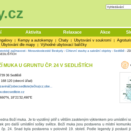
.cz
í
Aktivita
Relaxace
Akce
Sl
ngalovy
Kempy a autokempy
Chaty
Ubytování v soukromí
Agroturi
|
|
|
|
Ubytování dle mapy
Výhodné ubytovací balíčky
|
storické zajímavosti
-
Moravskoslezské Beskydy
-
Církevní stavby a sakrální objekty
-
Sedliště
-
ZD
SEDLIŠTÍCH
Í MUKA U GRUNTU ČP. 24 V SEDLIŠTÍCH
 739 36 Sedliště
 168 120 (obecní úřad)
zavináč)obecsedliste(tečka)cz;obe...
w.obecsedliste.cz
,660"N, 18°21'32,490"E
 jedna Boží muka. Je to vyzděný pilíř s větším zaskleným výklenkem pro umístění 
ek pro další umístění sošky světce. Boží muka jsou postavena u místní komunika
 čp. 24. Snad byla postavena v polovině 19. století. Podle legendy ji postavil ji