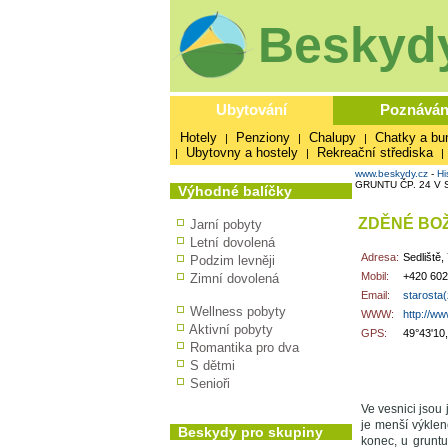
Beskydy
Ubytování
Poznáván
Hotely
Penziony
Chalupy
Chatky a bu
|
|
|
Ubytovny a hostely
Rekreační střediska
|
|
|
www.beskydy.cz
-
Hi
GRUNTU ČP. 24 V 
Výhodné balíčky
ZDĚNÉ BOŽ
Jarní pobyty
Letní dovolená
Adresa:
Sedliště,
Podzim levněji
Mobil:
+420 602
Zimní dovolená
Email:
starosta(
Wellness pobyty
WWW:
http://ww
Aktivní pobyty
GPS:
49°43'10
Romantika pro dva
S dětmi
Senioři
Ve vesnici jsou
je menší výklen
Beskydy pro skupiny
konec, u gruntu