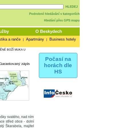
HLEDEJ
Podrobné hledávání v kategoriích
Hledání přes GPS mapu
užby
O Beskydech
stika a ranče
Apartmány
Business hotely
|
|
ĚNÉ BOŽÍ MUKA U
Počasí na
horách dle
HS
sošky svatého, nad ním
ce střed obce - dolní
stý Škarabela, majitel