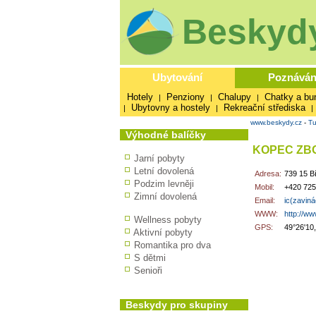
Beskydy
Ubytování
Poznáván
Hotely
Penziony
Chalupy
Chatky a bu
|
|
|
Ubytovny a hostely
Rekreační střediska
|
|
|
www.beskydy.cz
-
Tu
Výhodné balíčky
KOPEC ZBO
Jarní pobyty
Letní dovolená
Adresa:
739 15 Bí
Podzim levněji
Mobil:
+420 725
Zimní dovolená
Email:
ic(zavin
WWW:
http://ww
Wellness pobyty
GPS:
49°26'10
Aktivní pobyty
Romantika pro dva
S dětmi
Senioři
Beskydy pro skupiny