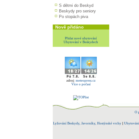
S dětmi do Beskyd
Beskydy pro seniory
Po stopách piva
Nově přidáno
Přidat nové ubytování
Ubytování v Beskydech
zdroj:
meteopress.cz
Více o počasí
O 
Lyžování Beskydy, Javorníky, Hostýnské vrchy
|
Ubytování