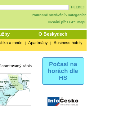
HLEDEJ
Podrobné hledávání v kategoriích
Hledání přes GPS mapu
užby
O Beskydech
stika a ranče
Apartmány
Business hotely
|
|
Počasí na
horách dle
HS