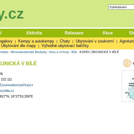
.cz
í
Aktivita
Relaxace
Akce
Sl
ngalovy
Kempy a autokempy
Chaty
Ubytování v soukromí
Agroturi
|
|
|
|
Ubytování dle mapy
Výhodné ubytovací balíčky
|
ristika
-
Moravskoslezské Beskydy
-
Hory a vrcholy
-
Bílá
-
KOPEC ZBOJNICKÁ V BÍLÉ
JNICKÁ V BÍLÉ
lá
 222 111
áč)sunoutdoor(tečka)cz
w.icbila.cz
,827"N, 18°27'53,359"E