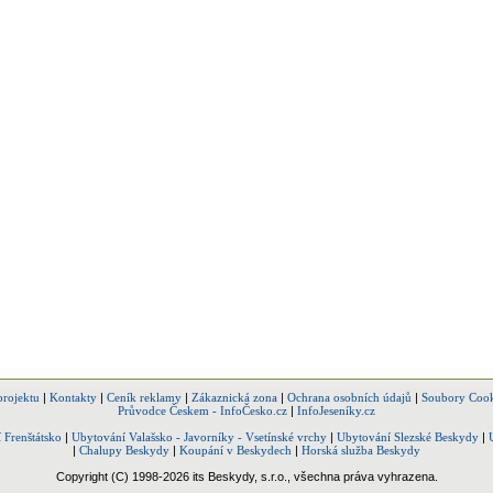
projektu
|
Kontakty
|
Ceník reklamy
|
Zákaznická zona
|
Ochrana osobních údajů
|
Soubory Cook
Průvodce Českem - InfoČesko.cz
|
InfoJeseníky.cz
 Frenštátsko
|
Ubytování Valašsko - Javorníky - Vsetínské vrchy
|
Ubytování Slezské Beskydy
|
|
Chalupy Beskydy
|
Koupání v Beskydech
|
Horská služba Beskydy
Copyright (C) 1998-2026 its Beskydy, s.r.o., všechna práva vyhrazena.