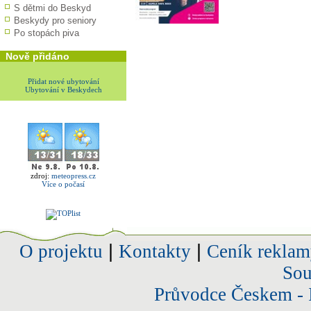
S dětmi do Beskyd
Beskydy pro seniory
Po stopách piva
Nově přidáno
Přidat nové ubytování
Ubytování v Beskydech
zdroj:
meteopress.cz
Více o počasí
O projektu
|
Kontakty
|
Ceník reklam
Sou
Průvodce Českem - 