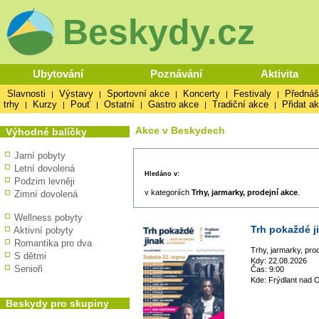
Beskydy.cz
Ubytování
Poznávání
Aktivita
Slavnosti
Výstavy
Sportovní akce
Koncerty
Festivaly
Přednáš
|
|
|
|
|
trhy
Kurzy
Pouť
Ostatní
Gastro akce
Tradiční akce
Přidat a
|
|
|
|
|
|
Akce v Beskydech
Výhodné balíčky
Jarní pobyty
Letní dovolená
Hledáno v:
Podzim levněji
v kategoriích
Trhy, jarmarky, prodejní akce
.
Zimní dovolená
Wellness pobyty
Trh pokaždé j
Aktivní pobyty
Romantika pro dva
Trhy, jarmarky, pro
S dětmi
Kdy: 22.08.2026
Senioři
Čas: 9:00
Kde: Frýdlant nad O
Beskydy pro skupiny