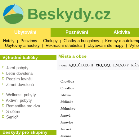
Beskydy.cz
Ubytování
Poznávání
Aktivita
Hotely
Penziony
Chalupy
Chatky a bungalovy
Kempy a autokem
|
|
|
|
Ubytovny a hostely
Rekreační střediska
Ubytování dle mapy
Výho
|
|
|
|
Města a obce
Výhodné balíčky
A,B,C,Č,D,F,G,H
Ł,M,N,O,P
R,Ř,S
Index:
CH,I,J,K,L
Jarní pobyty
Letní dovolená
Podzim levněji
Chotěbuz
Zimní dovolená
Chvalčov
Wellness pobyty
Istebna
Aktivní pobyty
Jablůnka
Romantika pro dva
Jablunkov
S dětmi
Janová
Senioři
Janovice
Jarcová
Beskydy pro skupiny
Jasenná