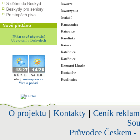
S dětmi do Beskyd
Jaworze
Beskydy pro seniory
Jaworzynka
Po stopách piva
Jestřabí
Kamesznica
Nově přidáno
Kaňovice
Přidat nové ubytování
Karolinka
Ubytování v Beskydech
Kašava
Kateřinice
Kateřinice
Komorní Lhotka
Koniaków
zdroj:
meteopress.cz
Kopřivnice
Více o počasí
O projektu
|
Kontakty
|
Ceník reklam
Sou
Průvodce Českem - 