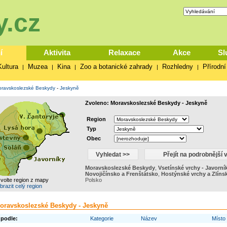
.cz
í
Aktivita
Relaxace
Akce
Sl
Kultura
Muzea
Kina
Zoo a botanické zahrady
Rozhledny
Přírodní
|
|
|
|
|
ravskoslezské Beskydy
-
Jeskyně
Zvoleno: Moravskoslezské Beskydy - Jeskyně
Region
Typ
Obec
Moravskoslezské Beskydy
,
Vsetínské vrchy - Javorní
Novojičínsko a Frenštátsko
,
Hostýnské vrchy a Zlíns
zvolte region z mapy
Polsko
brazit celý region
oravskoslezské Beskydy - Jeskyně
 podle:
Kategorie
Název
Místo