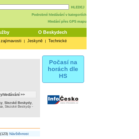
HLEDEJ
Podrobné hledávání v kategoriích
Hledání přes GPS mapu
užby
O Beskydech
 zajímavosti
Jeskyně
Technické
|
|
Počasí na
horách dle
HS
ky
,
Slezské Beskydy
,
ko
,
Slezské Beskydy -
(123)
Návštěvnost