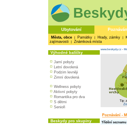
Beskydy
Ubytování
Poznáván
Města, obce
Památky
Hrady, zámky
|
|
|
zajímavosti
Známková místa
|
www.beskydy.cz
-
Mo
Výhodné balíčky
Jarní pobyty
Letní dovolená
Podzim levněji
Zimní dovolená
Wellness pobyty
Aktivní pobyty
Romantika pro dva
Tip: 
S dětmi
Zo
Senioři
Poznávání - M
Beskydy pro skupiny
Třídění seznamu