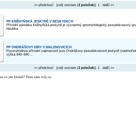
<< předchozí
[celý seznam (
2 položek
)] 1
další >>
PP KNĚHYŇSKÁ JESKYNĚ V BESKYDECH
Přírodní památka Kněhyňská jeskyně je významný geomorfologický pseudokrasový pr
hloubka ...
PP ONDRÁŠOVY DÍRY V MALENOVICÍCH
Pozoruhodnou přírodní zajímavostí jsou Ondrášovy pseudokrasové jeskyně (nadmořs
výška 840–940 ...
<< předchozí
[celý seznam (
2 položek
)] 1
další >>
mu co jste hledali? Dejte nám svůj
tip
.