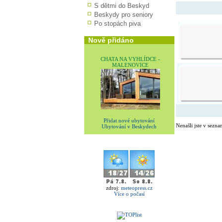
S dětmi do Beskyd
Beskydy pro seniory
Po stopách piva
Nově přidáno
CHATA NA VYHLÍDCE -
MALENOVICE
Přidat nové ubytování
Nenašli jste v sezna
Ubytování v Beskydech
zdroj:
meteopress.cz
Více o počasí