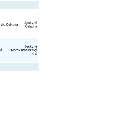
Jeskyně
vek. Celková
Čeladná
Jeskyně
ká
Moravskoslezský
kraj