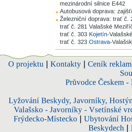
mezinárodní silnice E442
Autobusová doprava: zaji
Železniční doprava: trať č.
trať č. 281 Valašské Meziříč
trať č. 303
Kojetín
-Valašské
trať č. 323
Ostrava
-Valašsk
O projektu
|
Kontakty
|
Ceník reklam
Sou
Průvodce Českem - 
Lyžování Beskydy, Javorníky, Hostý
Valašsko - Javorníky - Vsetínské vr
Frýdecko-Místecko
|
Ubytování Hos
Beskydech
|