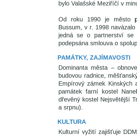
bylo Valašské Meziříčí v mi
Od roku 1990 je město
Bussum, v r. 1998 navázalo
jedná se o partnerství se
podepsána smlouva o spolu
PAMÁTKY, ZAJÍMAVOSTI
Dominanta města – obnove
budovou radnice, měšťans
Empírový zámek Kinských a
památek farní kostel Nane
dřevěný kostel Nejsvětější T
a srpnu).
KULTURA
Kulturní vyžití zajišťuje D