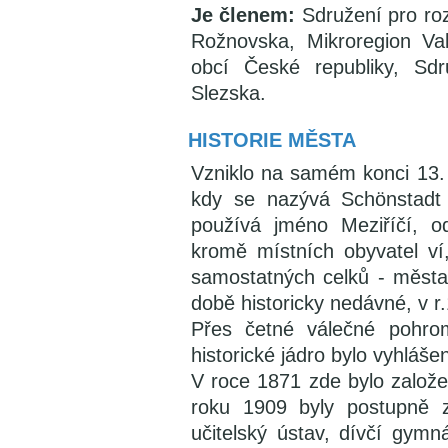
Je členem:
Sdružení pro ro
Rožnovska, Mikroregion Va
obcí České republiky, Sdr
Slezska.
HISTORIE MĚSTA
Vzniklo na samém konci 13. 
kdy se nazývá Schönstadt 
používá jméno Meziříčí, 
kromě místních obyvatel v
samostatných celků - města
době historicky nedávné, v 
Přes četné válečné pohrom
historické jádro bylo vyhlá
V roce 1871 zde bylo založ
roku 1909 byly postupně z
učitelský ústav, dívčí gym