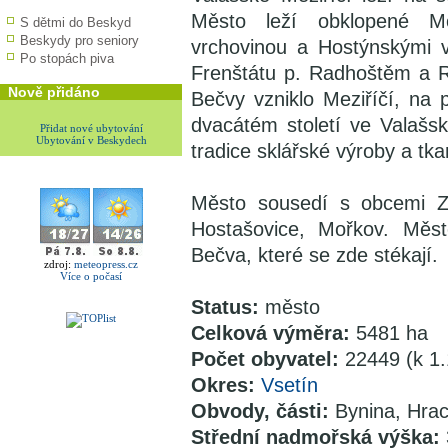
Město leží obklopené Mo
S dětmi do Beskyd
Beskydy pro seniory
vrchovinou a Hostýnskými 
Po stopách piva
Frenštátu p. Radhoštěm a 
Nově přidáno
Bečvy vzniklo Meziříčí, na 
dvacátém století ve Valašs
Přidat nové ubytování
Ubytování v Beskydech
tradice sklářské výroby a tka
Město sousedí s obcemi Zá
Hostašovice, Mořkov. Měs
Bečva, které se zde stékají.
zdroj:
meteopress.cz
Více o počasí
Status:
město
Celková výměra:
5481 ha
Počet obyvatel:
22449 (k 1
Okres:
Vsetín
Obvody, části:
Bynina, Hrac
Střední nadmořská výška: