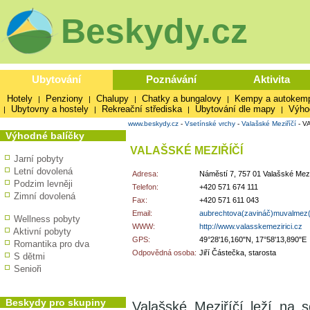
Beskydy.cz
Ubytování
Poznávání
Aktivita
Hotely
Penziony
Chalupy
Chatky a bungalovy
Kempy a autokem
|
|
|
|
Ubytovny a hostely
Rekreační střediska
Ubytování dle mapy
Výho
|
|
|
|
www.beskydy.cz
-
Vsetínské vrchy
-
Valašské Meziříčí
-
V
Výhodné balíčky
VALAŠSKÉ MEZIŘÍČÍ
Jarní pobyty
Letní dovolená
Adresa:
Náměstí 7, 757 01 Valašské Mezi
Podzim levněji
Telefon:
+420 571 674 111
Zimní dovolená
Fax:
+420 571 611 043
Email:
aubrechtova(zavináč)muvalmez(
Wellness pobyty
WWW:
http://www.valasskemezirici.cz
Aktivní pobyty
GPS:
49°28'16,160"N, 17°58'13,890"E
Romantika pro dva
Odpovědná osoba:
Jiří Částečka, starosta
S dětmi
Senioři
Beskydy pro skupiny
Valašské Meziříčí leží na