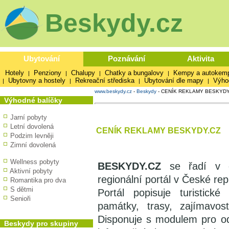
Beskydy.cz
Ubytování
Poznávání
Aktivita
Hotely
Penziony
Chalupy
Chatky a bungalovy
Kempy a autokem
|
|
|
|
Ubytovny a hostely
Rekreační střediska
Ubytování dle mapy
Výho
|
|
|
|
www.beskydy.cz
-
Beskydy
-
CENÍK REKLAMY BESKYDY
Výhodné balíčky
Jarní pobyty
Letní dovolená
CENÍK REKLAMY BESKYDY.CZ
Podzim levněji
Zimní dovolená
Wellness pobyty
BESKYDY.CZ
se řadí v ob
Aktivní pobyty
regionální portál v České rep
Romantika pro dva
S dětmi
Portál popisuje turistické
Senioři
památky, trasy, zajímavost
Disponuje s modulem pro od
Beskydy pro skupiny