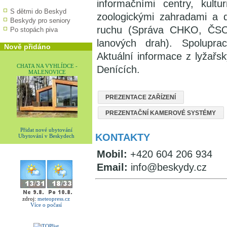
informačními centry, kult
S dětmi do Beskyd
zoologickými zahradami a d
Beskydy pro seniory
ruchu (Správa CHKO, ČSOP
Po stopách piva
lanových drah). Spoluprac
Nově přidáno
Aktuální informace z lyžařs
CHATA NA VYHLÍDCE -
Denících.
MALENOVICE
PREZENTACE ZAŘÍZENÍ
PREZENTAČNÍ KAMEROVÉ SYSTÉMY
Přidat nové ubytování
KONTAKTY
Ubytování v Beskydech
Mobil:
+420 604 206 934
Email:
info@beskydy.cz
zdroj:
meteopress.cz
Více o počasí