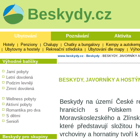
Beskydy.cz
Ubytování
Poznávání
Aktivita
Hotely
Penziony
Chalupy
Chatky a bungalovy
Kempy a autokem
|
|
|
|
Ubytovny a hostely
Rekreační střediska
Ubytování dle mapy
Výho
|
|
|
|
www.beskydy.cz
-
Beskydy
-
BESKYDY, JAVORNÍKY 
Výhodné balíčky
Jarní pobyty
Letní dovolená
BESKYDY, JAVORNÍKY A HOST
Podzim levněji
Zimní dovolená
Wellness pobyty
Beskydy na území České re
Aktivní pobyty
hranicích s Polskem 
Romantika pro dva
S dětmi
Moravskoslezského a Zlínsk
Senioři
které představují složitou 
vrchoviny a hornatiny tvoří k
Beskydy pro skupiny