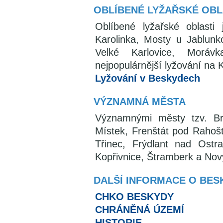
OBLÍBENÉ LYŽAŘSKÉ OBL
Oblíbené lyžařské oblasti
Karolinka, Mosty u Jablunk
Velké Karlovice, Moráv
nejpopulárnější lyžování na
Lyžování v Beskydech
VÝZNAMNÁ MĚSTA
Významnými městy tzv. Br
Místek, Frenštát pod Rahoš
Třinec, Frýdlant nad Ostrav
Kopřivnice, Štramberk a Nový
DALŠÍ INFORMACE O BE
CHKO BESKYDY
CHRÁNĚNÁ ÚZEMÍ
HISTORIE