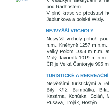
k Vsackým Beskydám s ne
pod Radhoštěm.
V plné kráse se představí h
Jablunkova a polské Wisly.
NEJVYŠŠÍ VRCHOLY
Nejvyšší vrcholy pohoří js
n.m., Kněhyně 1257 m n.m.,
Velký Polom 1053 m n.m. at
Malý Javorník 1019 m n.m.
ČR je Velká Čantoryje 995 m
TURISTICKÉ A REKREAČNÍ
Největšími turistickými a r
Bílý Kříž, Bumbálka, Bí
Kasárna, Kohútka, Soláň, 
Rusava, Troják, Hostýn.