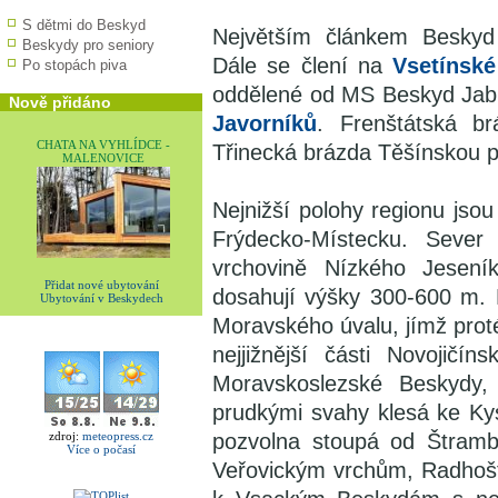
S dětmi do Beskyd
Největším článkem Beskyd
Beskydy pro seniory
Dále se člení na
Vsetínské
Po stopách piva
oddělené od MS Beskyd Jabl
Nově přidáno
Javorníků
. Frenštátská b
CHATA NA VYHLÍDCE -
Třinecká brázda Těšínskou p
MALENOVICE
Nejnižší polohy regionu jso
Frýdecko-Místecku. Sever
vrchovině Nízkého Jesení
Přidat nové ubytování
dosahují výšky 300-600 m. 
Ubytování v Beskydech
Moravského úvalu, jímž prot
nejjižnější části Novojičí
Moravskoslezské Beskydy,
prudkými svahy klesá ke K
pozvolna stoupá od Štramb
zdroj:
meteopress.cz
Více o počasí
Veřovickým vrchům, Radhoš