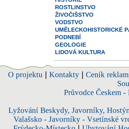
ROSTLINSTVO
ŽIVOČIŠSTVO
VODSTVO
UMĚLECKOHISTORICKÉ 
PODNEBÍ
GEOLOGIE
LIDOVÁ KULTURA
O projektu
|
Kontakty
|
Ceník reklam
Sou
Průvodce Českem - 
Lyžování Beskydy, Javorníky, Hostý
Valašsko - Javorníky - Vsetínské vr
Frýdecko-Místecko
|
Ubytování Hos