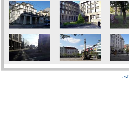
Zavří