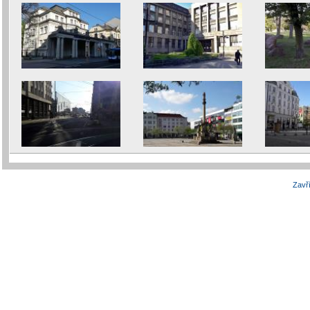
Zavří