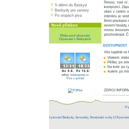
římsou, nad ní 
S dětmi do Beskyd
kompozicí. Zápa
Beskydy pro seniory
oken v celém o
Po stopách piva
interiéru je ves
třemi plackami n
Nově přidáno
severní fasády, 
novou dvourame
plochostropé. Če
Přidat nové ubytování
Ubytování v Beskydech
DOSTUPNOST
Vilu najdete ve
Vlakem: vlako
Pěšky: po zel
Na kole: po c
Autem: po mís
zdroj:
meteopress.cz
Více o počasí
ZDROJ INFORMA
O 
Lyžování Beskydy, Javorníky, Hostýnské vrchy
|
Ubytování