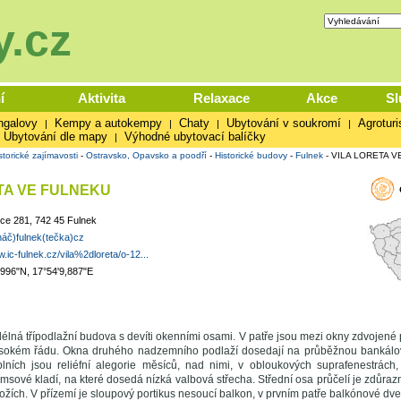
.cz
í
Aktivita
Relaxace
Akce
Sl
ngalovy
Kempy a autokempy
Chaty
Ubytování v soukromí
Agroturi
|
|
|
|
Ubytování dle mapy
Výhodné ubytovací balíčky
|
storické zajímavosti
-
Ostravsko, Opavsko a poodří
-
Historické budovy
-
Fulnek
-
VILA LORETA V
TA VE FULNEKU
ice 281, 742 45 Fulnek
náč)fulnek(tečka)cz
w.ic-fulnek.cz/vila%2dloreta/o-12...
,996"N, 17°54'9,887"E
délná třípodlažní budova s devíti okenními osami. V patře jsou mezi okny zdvojené 
ysokém řádu. Okna druhého nadzemního podlaží dosedají na průběžnou bankálov
lních jsou reliéfní alegorie měsíců, nad nimi, v obloukových suprafenestrách, 
římsové kladí, na které dosedá nízká valbová střecha. Střední osa průčelí je zdůra
rožích. V přízemí je sloupový portikus nesoucí balkon, v prvním patře balkónové dv