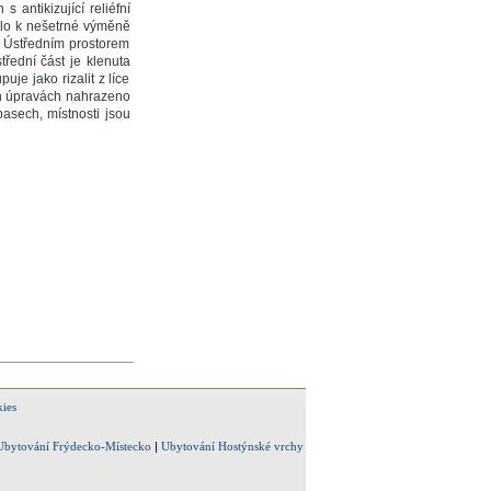
 antikizující reliéfní
šlo k nešetrné výměně
. Ústředním prostorem
třední část je klenuta
je jako rizalit z líce
ích úpravách nahrazeno
asech, místnosti jsou
ies
Ubytování Frýdecko-Místecko
|
Ubytování Hostýnské vrchy