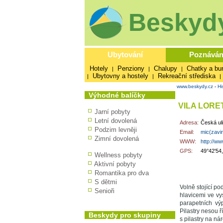
Beskydy
Ubytování
Poznáván
Hotely
Penziony
Chalupy
Chatky a bu
|
|
|
Ubytovny a hostely
Rekreační střediska
|
|
|
www.beskydy.cz
-
Hi
Výhodné balíčky
VILA LORE
Jarní pobyty
Letní dovolená
Adresa:
Česká ul
Podzim levněji
Email:
mic(zavi
Zimní dovolená
WWW:
http://ww
GPS:
49°42'54
Wellness pobyty
Aktivní pobyty
Romantika pro dva
S dětmi
Volně stojící po
Senioři
hlavicemi ve v
parapetních výp
Pilastry nesou 
Beskydy pro skupiny
s pilastry na ná