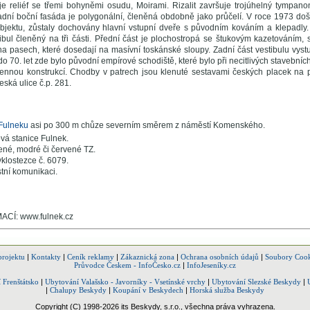
je reliéf se třemi bohyněmi osudu, Moirami. Rizalit završuje trojúhelný tympanon s
dní boční fasáda je polygonální, členěná obdobně jako průčelí. V roce 1973 do
bjektu, zůstaly dochovány hlavní vstupní dveře s původním kováním a klepadly
tibul členěný na tři části. Přední část je plochostropá se štukovým kazetováním, s
a pasech, které dosedají na masívní toskánské sloupy. Zadní část vestibulu vystupu
do 70. let zde bylo původní empírové schodiště, které bylo při necitlivých stavebn
nnou konstrukcí. Chodby v patrech jsou klenuté sestavami českých placek na p
ská ulice č.p. 281.
Fulneku
asi po 300 m chůze severním směrem z náměstí Komenského.
vá stanice Fulnek.
ené, modré či červené TZ.
yklostezce č. 6079.
tní komunikaci.
CÍ: www.fulnek.cz
projektu
|
Kontakty
|
Ceník reklamy
|
Zákaznická zona
|
Ochrana osobních údajů
|
Soubory Cook
Průvodce Českem - InfoČesko.cz
|
InfoJeseníky.cz
 Frenštátsko
|
Ubytování Valašsko - Javorníky - Vsetínské vrchy
|
Ubytování Slezské Beskydy
|
|
Chalupy Beskydy
|
Koupání v Beskydech
|
Horská služba Beskydy
Copyright (C) 1998-2026 its Beskydy, s.r.o., všechna práva vyhrazena.