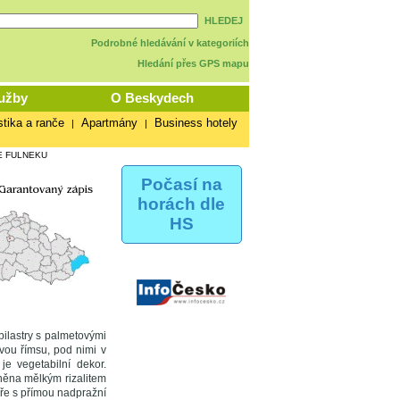
HLEDEJ
Podrobné hledávání v kategoriích
Hledání přes GPS mapu
užby
O Beskydech
stika a ranče
Apartmány
Business hotely
|
|
E FULNEKU
Počasí na
horách dle
HS
pilastry s palmetovými
ou římsu, pod nimi v
je vegetabilní dekor.
zněna mělkým rizalitem
eře s přímou nadpražní