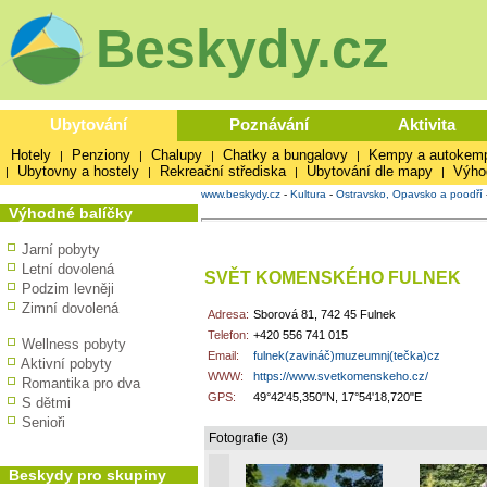
Beskydy.cz
Ubytování
Poznávání
Aktivita
Hotely
Penziony
Chalupy
Chatky a bungalovy
Kempy a autokem
|
|
|
|
Ubytovny a hostely
Rekreační střediska
Ubytování dle mapy
Výho
|
|
|
|
www.beskydy.cz
-
Kultura
-
Ostravsko, Opavsko a poodří
Výhodné balíčky
Jarní pobyty
Letní dovolená
SVĚT KOMENSKÉHO FULNEK
Podzim levněji
Zimní dovolená
Adresa:
Sborová 81, 742 45 Fulnek
Telefon:
+420 556 741 015
Wellness pobyty
Email:
fulnek(zavináč)muzeumnj(tečka)cz
Aktivní pobyty
WWW:
https://www.svetkomenskeho.cz/
Romantika pro dva
GPS:
49°42'45,350"N, 17°54'18,720"E
S dětmi
Senioři
Fotografie (3)
Beskydy pro skupiny