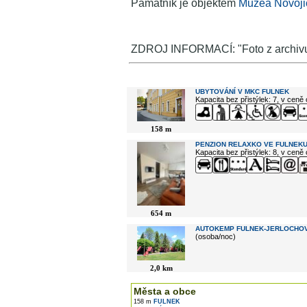
Památník je objektem
Muzea Novoji
ZDROJ INFORMACÍ: "Foto z archivu
V okolí najdete ...
UBYTOVÁNÍ V MKC FULNEK
Kapacita bez přistýlek: 7, v ceně
158 m
PENZION RELAXKO VE FULNEK
Kapacita bez přistýlek: 8, v ceně
654 m
AUTOKEMP FULNEK-JERLOCHO
(osoba/noc)
2,0 km
Města a obce
158 m
FULNEK