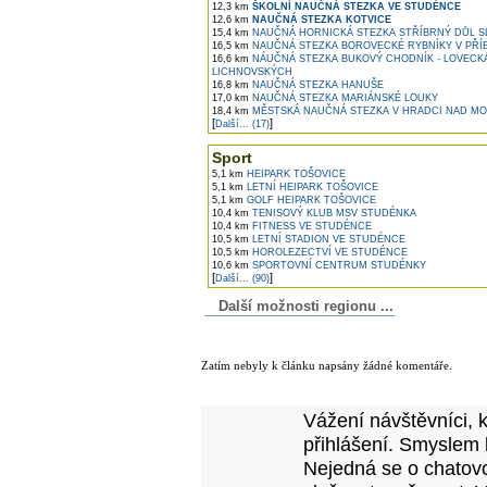
12,3 km
ŠKOLNÍ NAUČNÁ STEZKA VE STUDÉNCE
12,6 km
NAUČNÁ STEZKA KOTVICE
15,4 km
NAUČNÁ HORNICKÁ STEZKA STŘÍBRNÝ DŮL S
16,5 km
NAUČNÁ STEZKA BOROVECKÉ RYBNÍKY V PŘÍ
16,6 km
NÁUČNÁ STEZKA BUKOVÝ CHODNÍK - LOVECK
LICHNOVSKÝCH
16,8 km
NAUČNÁ STEZKA HANUŠE
17,0 km
NAUČNÁ STEZKA MARIÁNSKÉ LOUKY
18,4 km
MĚSTSKÁ NAUČNÁ STEZKA V HRADCI NAD MO
[
]
Další... (17)
Sport
5,1 km
HEIPARK TOŠOVICE
5,1 km
LETNÍ HEIPARK TOŠOVICE
5,1 km
GOLF HEIPARK TOŠOVICE
10,4 km
TENISOVÝ KLUB MSV STUDÉNKA
10,4 km
FITNESS VE STUDÉNCE
10,5 km
LETNÍ STADION VE STUDÉNCE
10,5 km
HOROLEZECTVÍ VE STUDÉNCE
10,6 km
SPORTOVNÍ CENTRUM STUDÉNKY
[
]
Další... (90)
Další možnosti regionu ...
Komentáře k článku
Zatím nebyly k článku napsány žádné komentáře.
Přidejte vlastní komentář k tomuto článk
Vážení návštěvníci, 
přihlášení. Smyslem 
Nejedná se o chatovo