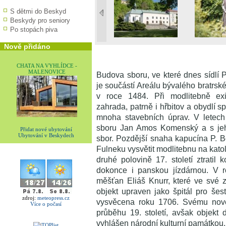
S dětmi do Beskyd
Beskydy pro seniory
Po stopách piva
Nově přidáno
CHATA NA VYHLÍDCE -
MALENOVICE
Budova sboru, ve které dnes sídl
je součástí Areálu bývalého bratrsk
v roce 1484. Při modlitebně exi
zahrada, patrně i hřbitov a obydlí 
mnoha stavebních úprav. V letech
sboru Jan Amos Komenský a s jeh
Přidat nové ubytování
Ubytování v Beskydech
sbor. Pozdější snaha kapucína P. Bo
Fulneku vysvětit modlitebnu na katol
druhé polovině 17. století ztratil 
dokonce i panskou jízdárnou. V r
měšťan Eliáš Knurr, které ve své z
objekt upraven jako špitál pro šes
zdroj:
meteopress.cz
vysvěcena roku 1706. Svému nové
Více o počasí
průběhu 19. století, avšak objekt d
vyhlášen národní kulturní památkou.