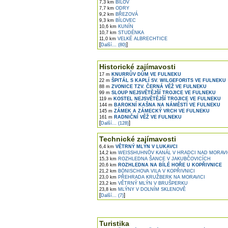
7,3 km
BÍLOV
7,7 km
ODRY
9,2 km
BŘEZOVÁ
9,3 km
BÍLOVEC
10,6 km
KUNÍN
10,7 km
STUDÉNKA
11,0 km
VELKÉ ALBRECHTICE
[
]
Další... (80)
Historické zajímavosti
17 m
KNURRŮV DŮM VE FULNEKU
22 m
ŠPITÁL S KAPLÍ SV. WILGEFORITS VE FULNEKU
88 m
ZVONICE TZV. ČERNÁ VĚŽ VE FULNEKU
99 m
SLOUP NEJSVĚTĚJŠÍ TROJICE VE FULNEKU
119 m
KOSTEL NEJSVĚTĚJŠÍ TROJICE VE FULNEKU
144 m
BAROKNÍ KAŠNA NA NÁMĚSTÍ VE FULNEKU
145 m
ZÁMEK A ZÁMECKÝ VRCH VE FULNEKU
161 m
RADNIČNÍ VĚŽ VE FULNEKU
[
]
Další... (128)
Technické zajímavosti
6,4 km
VĚTRNÝ MLÝN V LUKAVCI
14,2 km
WEISSHUHNŮV KANÁL V HRADCI NAD MORAVI
15,3 km
ROZHLEDNA ŠANCE V JAKUBČOVICÍCH
20,6 km
ROZHLEDNA NA BÍLÉ HOŘE U KOPŘIVNICE
21,2 km
BÖNISCHOVA VILA V KOPŘIVNICI
23,0 km
PŘEHRADA KRUŽBERK NA MORAVICI
23,2 km
VĚTRNÝ MLÝN V BRUŠPERKU
23,8 km
MLÝNY V DOLNÍM SKLENOVĚ
[
]
Další... (7)
Turistika