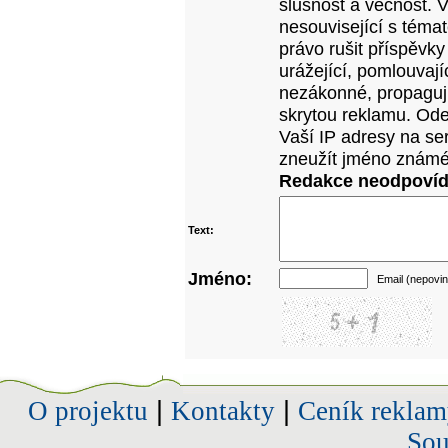
slušnost a věcnost. 
nesouvisející s téma
právo rušit příspěvky
urážející, pomlouvají
nezákonné, propagujíc
skrytou reklamu. Od
Vaší IP adresy na se
zneužít jméno známé
Redakce neodpovídá
Text:
Jméno:
Email (nepovin
O projektu
|
Kontakty
|
Ceník reklam
Sou