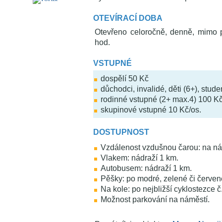
OTEVÍRACÍ DOBA
Otevřeno celoročně, denně, mimo po
hod.
VSTUPNÉ
dospělí 50 Kč
důchodci, invalidé, děti (6+), stude
rodinné vstupné (2+ max.4) 100 K
skupinové vstupné 10 Kč/os.
DOSTUPNOST
Vzdálenost vzdušnou čarou: na n
Vlakem: nádraží 1 km.
Autobusem: nádraží 1 km.
Pěšky: po modré, zelené či červen
Na kole: po nejbližší cyklostezce č
Možnost parkování na náměstí.