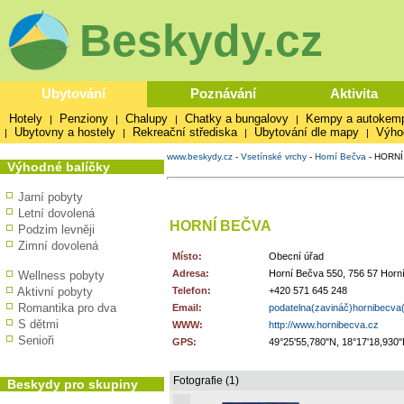
Beskydy.cz
Ubytování
Poznávání
Aktivita
Hotely
Penziony
Chalupy
Chatky a bungalovy
Kempy a autokem
|
|
|
|
Ubytovny a hostely
Rekreační střediska
Ubytování dle mapy
Výho
|
|
|
|
www.beskydy.cz
-
Vsetínské vrchy
-
Horní Bečva
-
HORNÍ
Výhodné balíčky
Jarní pobyty
Letní dovolená
HORNÍ BEČVA
Podzim levněji
Zimní dovolená
Místo:
Obecní úřad
Adresa:
Horní Bečva 550, 756 57 Horn
Wellness pobyty
Aktivní pobyty
Telefon:
+420 571 645 248
Romantika pro dva
Email:
podatelna(zavináč)hornibecva
S dětmi
WWW:
http://www.hornibecva.cz
Senioři
GPS:
49°25'55,780"N, 18°17'18,930"
Fotografie (1)
Beskydy pro skupiny