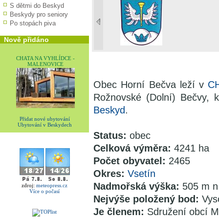
S dětmi do Beskyd
Beskydy pro seniory
Po stopách piva
Nově přidáno
CHATA NA VYHLÍDCE -
MALENOVICE
Obec Horní Bečva leží v
C
Rožnovské (Dolní) Bečvy, 
Beskyd
.
Přidat nové ubytování
Ubytování v Beskydech
Status:
obec
Celková výměra:
4241 ha
Počet obyvatel:
2465
Okres:
Vsetín
Nadmořská výška:
505 m n
zdroj:
meteopress.cz
Více o počasí
Nejvýše položený bod:
Vys
Je členem:
Sdružení obcí M