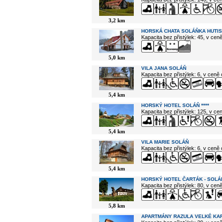
3,2 km
HORSKÁ CHATA SOLÁŇKA HUTIS
Kapacita bez přistýlek: 45, v cen
5,0 km
VILA JANA SOLÁŇ
Kapacita bez přistýlek: 6, v ceně
5,4 km
HORSKÝ HOTEL SOLÁŇ ****
Kapacita bez přistýlek: 125, v c
5,4 km
VILA MARIE SOLÁŇ
Kapacita bez přistýlek: 6, v ceně
5,4 km
HORSKÝ HOTEL ČARTÁK - SOLÁ
Kapacita bez přistýlek: 80, v cen
5,8 km
APARTMÁNY RAZULA VELKÉ KA