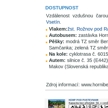
DOSTUPNOST
Vzdálenost vzdušnou čar
Vsetín
.
Vlakem:
žst. Rožnov pod 
Autobusem:
zastávka Horn
Pěšky:
modrá TZ směr Ben
Samčanka; zelená TZ směr 
Na kole:
cyklotrasa č. 6015
Autem:
silnice č. 35 (E44
Makov (Slovenská republika
Zdroj informací: www.hornib
V okolí najdete ...
KEMP POD PUSTEVNAMI
Kapacita bez přistýlek: 56, v cen