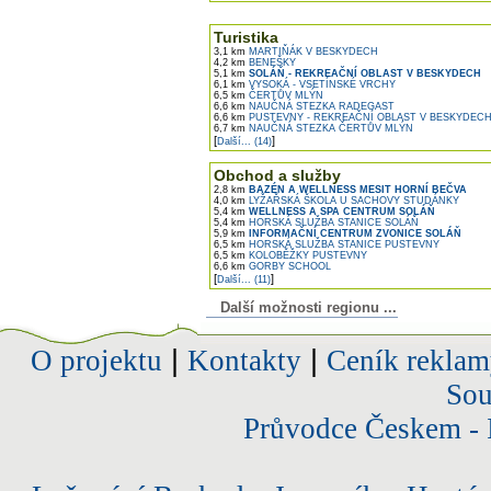
Turistika
3,1 km
MARTIŇÁK V BESKYDECH
4,2 km
BENEŠKY
5,1 km
SOLÁŇ - REKREAČNÍ OBLAST V BESKYDECH
6,1 km
VYSOKÁ - VSETÍNSKÉ VRCHY
6,5 km
ČERTŮV MLÝN
6,6 km
NAUČNÁ STEZKA RADEGAST
6,6 km
PUSTEVNY - REKREAČNÍ OBLAST V BESKYDEC
6,7 km
NAUČNÁ STEZKA ČERTŮV MLÝN
[
]
Další... (14)
Obchod a služby
2,8 km
BAZÉN A WELLNESS MESIT HORNÍ BEČVA
4,0 km
LYŽAŘSKÁ ŠKOLA U SACHOVY STUDÁNKY
5,4 km
WELLNESS A SPA CENTRUM SOLÁŇ
5,4 km
HORSKÁ SLUŽBA STANICE SOLÁŇ
5,9 km
INFORMAČNÍ CENTRUM ZVONICE SOLÁŇ
6,5 km
HORSKÁ SLUŽBA STANICE PUSTEVNY
6,5 km
KOLOBĚŽKY PUSTEVNY
6,6 km
GORBY SCHOOL
[
]
Další... (11)
Další možnosti regionu ...
O projektu
|
Kontakty
|
Ceník reklam
Sou
Průvodce Českem - 