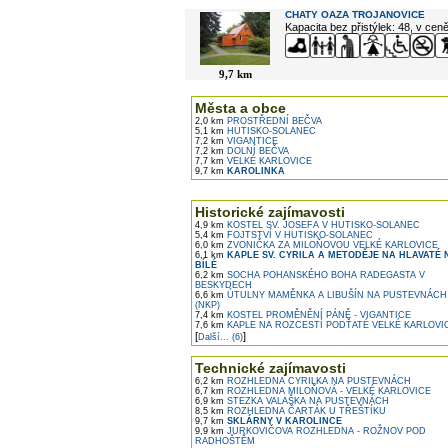
CHATY OAZA TROJANOVICE
Kapacita bez přistýlek: 48, v cen
9,7 km
Města a obce
2,0 km
PROSTŘEDNÍ BEČVA
5,1 km
HUTISKO-SOLANEC
7,2 km
VIGANTICE
7,2 km
DOLNÍ BEČVA
7,7 km
VELKÉ KARLOVICE
9,7 km
KAROLINKA
Historické zajímavosti
4,9 km
KOSTEL SV. JOSEFA V HUTISKO-SOLANEC
5,4 km
FOJTSTVÍ V HUTISKO-SOLANEC
6,0 km
ZVONIČKA ZA MILOŇOVOU VELKÉ KARLOVICE
6,1 km
KAPLE SV. CYRILA A METODĚJE NA HLAVATÉ 
BÍLÉ
6,2 km
SOCHA POHANSKÉHO BOHA RADEGASTA V
BESKYDECH
6,6 km
ÚTULNY MAMĚNKA A LIBUŠÍN NA PUSTEVNÁCH
(NKP)
7,4 km
KOSTEL PROMĚNĚNÍ PÁNĚ - VIGANTICE
7,6 km
KAPLE NA ROZCESTÍ PODŤATÉ VELKÉ KARLOVI
[
]
Další... (6)
Technické zajímavosti
6,2 km
ROZHLEDNA CYRILKA NA PUSTEVNÁCH
6,7 km
ROZHLEDNA MILOŇOVÁ - VELKÉ KARLOVICE
6,9 km
STEZKA VALAŠKA NA PUSTEVNÁCH
8,5 km
ROZHLEDNA ČARTÁK U TŘEŠTÍKU
9,7 km
SKLÁRNY V KAROLINCE
9,9 km
JURKOVIČOVA ROZHLEDNA - ROŽNOV POD
RADHOŠTĚM