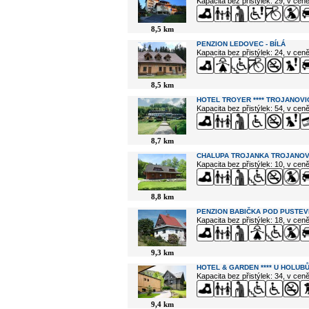
Kapacita bez přistýlek: 29, v cen
8,5 km
PENZION LEDOVEC - BÍLÁ
Kapacita bez přistýlek: 24, v cen
8,5 km
HOTEL TROYER **** TROJANOVI
Kapacita bez přistýlek: 54, v cen
8,7 km
CHALUPA TROJANKA TROJANOV
Kapacita bez přistýlek: 10, v cen
8,8 km
PENZION BABIČKA POD PUSTEV
Kapacita bez přistýlek: 18, v cen
9,3 km
HOTEL & GARDEN **** U HOLUBŮ
Kapacita bez přistýlek: 34, v cen
9,4 km