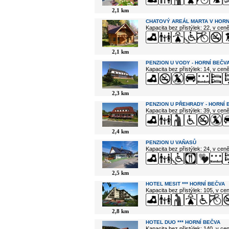
2,1 km
CHATOVÝ AREÁL MARTA V HORN
Kapacita bez přistýlek: 22, v cen
2,1 km
PENZION U VODY - HORNÍ BEČV
Kapacita bez přistýlek: 14, v cen
2,3 km
PENZION U PŘEHRADY - HORNÍ 
Kapacita bez přistýlek: 39, v cen
2,4 km
PENZION U VAŇASŮ
Kapacita bez přistýlek: 24, v cen
2,5 km
HOTEL MESIT *** HORNÍ BEČVA
Kapacita bez přistýlek: 105, v c
2,8 km
HOTEL DUO *** HORNÍ BEČVA
Kapacita bez přistýlek: 140, v c