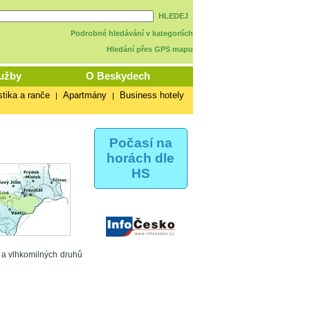
HLEDEJ
Podrobné hledávání v kategoriích
Hledání přes GPS mapu
užby
O Beskydech
stika a ranče
Apartmány
Business hotely
|
|
Počasí na
horách dle
HS
a vlhkomilných druhů