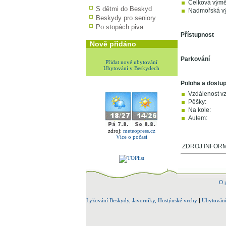
Celková výmě
S dětmi do Beskyd
Nadmořská vý
Beskydy pro seniory
Po stopách piva
Přístupnost
Nově přidáno
Parkování
Přidat nové ubytování
Ubytování v Beskydech
Poloha a dostu
Vzdálenost v
Pěšky:
Na kole:
Autem:
zdroj:
meteopress.cz
Více o počasí
ZDROJ INFORM
O 
Lyžování Beskydy, Javorníky, Hostýnské vrchy
|
Ubytování