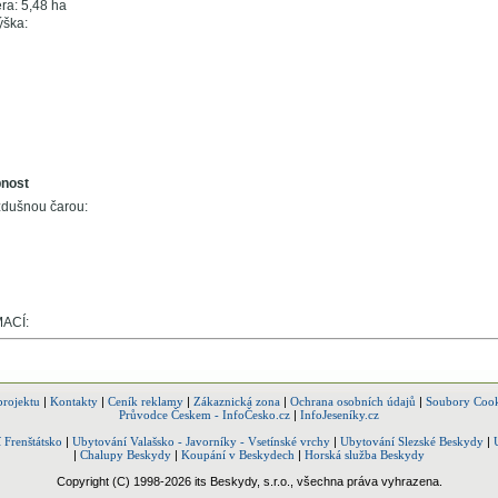
ra: 5,48 ha
ška:
pnost
zdušnou čarou:
ACÍ:
projektu
|
Kontakty
|
Ceník reklamy
|
Zákaznická zona
|
Ochrana osobních údajů
|
Soubory Cook
Průvodce Českem - InfoČesko.cz
|
InfoJeseníky.cz
 Frenštátsko
|
Ubytování Valašsko - Javorníky - Vsetínské vrchy
|
Ubytování Slezské Beskydy
|
|
Chalupy Beskydy
|
Koupání v Beskydech
|
Horská služba Beskydy
Copyright (C) 1998-2026 its Beskydy, s.r.o., všechna práva vyhrazena.