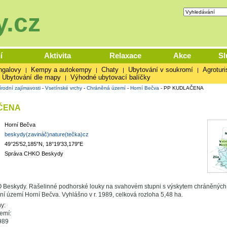
.cz
í
Aktivita
Relaxace
Akce
Sl
ngalovy
Kempy a autokempy
Chaty
Ubytování v soukromí
Agroturi
|
|
|
|
Ubytování dle mapy
Výhodné ubytovací balíčky
|
írodní zajímavosti
-
Vsetínské vrchy
-
Chráněná území
-
Horní Bečva
-
PP KUDLAČENA
ČENA
Horní Bečva
beskydy(zavináč)nature(tečka)cz
49°25'52,185"N, 18°19'33,179"E
Správa CHKO Beskydy
Beskydy. Rašelinné podhorské louky na svahovém stupni s výskytem chráněných 
ální území Horní Bečva. Vyhlášno v r. 1989, celková rozloha 5,48 ha.
y:
emí:
989