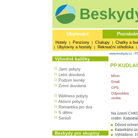
Beskydy
Ubytování
Poznáván
Hotely
Penziony
Chalupy
Chatky a bu
|
|
|
Ubytovny a hostely
Rekreační střediska
|
|
|
www.beskydy.cz
-
Př
Výhodné balíčky
PP KUDLA
Jarní pobyty
Letní dovolená
Místo:
Podzim levněji
Email:
Zimní dovolená
GPS:
Odpovědná
Wellness pobyty
osoba:
Aktivní pobyty
Romantika pro dva
S dětmi
Na území CHKO 
Senioři
rostlin. Katastr
Důvod ochran
Katastrální úz
Beskydy pro skupiny
Vyhlášeno: 1