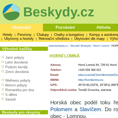
Beskydy.cz
Ubytování
Poznávání
Aktivita
Hotely
Penziony
Chalupy
Chatky a bungalovy
Kempy a autokem
|
|
|
|
Ubytovny a hostely
Rekreační střediska
Ubytování dle mapy
Výho
|
|
|
|
www.beskydy.cz
-
Slezské Beskydy
-
Horní Lomná
-
HOR
Výhodné balíčky
HORNÍ LOMNÁ
Jarní pobyty
Letní dovolená
Adresa:
Horní Lomná 44, 739 91 Horní
Podzim levněji
Telefon:
+420 558 366 021
Zimní dovolená
Email:
obec(zavináč)hornilomna(tečk
WWW:
http://hornilomna.eu
Wellness pobyty
Aktivní pobyty
GPS:
49°31'40,410"N, 18°38'11,990"
Romantika pro dva
Odpovědná osoba:
Tomáš Gruszka, starosta
S dětmi
Senioři
Horská obec podél toku 
Polomem
a
Slavíčem
. Do r
Beskydy pro skupiny
obec - Lomnou.