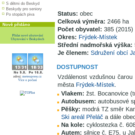
S dětmi do Beskyd
Beskydy pro seniory
Status:
obec
Po stopách piva
Celková výměra:
2466 ha
Nově přidáno
Počet obyvatel:
385 (2015)
Přidat nové ubytování
Okres:
Frýdek-Místek
Ubytování v Beskydech
Střední nadmořská výška:
Je členem:
Sdružení obcí J
DOSTUPNOST
Vzdálenost vzdušnou čarou
zdroj:
meteopress.cz
Více o počasí
města
Frýdek-Místek
.
Vlakem:
žst. Bocanovice (t
Autobusem:
autobusové sp
Pěšky:
modrá TZ směr Kam
Ski areál Přeláč
a dále obe
Na kole:
cyklostezka č. 60
Autem:
silnice č. E75, u J