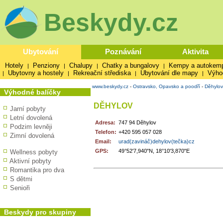
Beskydy.cz
Ubytování
Poznávání
Aktivita
Hotely
Penziony
Chalupy
Chatky a bungalovy
Kempy a autokem
|
|
|
|
Ubytovny a hostely
Rekreační střediska
Ubytování dle mapy
Výho
|
|
|
|
www.beskydy.cz
-
Ostravsko, Opavsko a poodří
-
Děhylov
Výhodné balíčky
DĚHYLOV
Jarní pobyty
Letní dovolená
Adresa:
747 94 Děhylov
Podzim levněji
Telefon:
+420 595 057 028
Zimní dovolená
Email:
urad(zavináč)dehylov(tečka)cz
GPS:
49°52'7,940"N, 18°10'3,870"E
Wellness pobyty
Aktivní pobyty
Romantika pro dva
S dětmi
Senioři
Beskydy pro skupiny