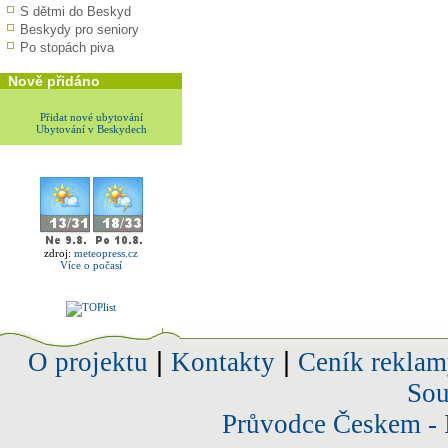
S dětmi do Beskyd
Beskydy pro seniory
Po stopách piva
Nově přidáno
Přidat nové ubytování
Ubytování v Beskydech
zdroj:
meteopress.cz
Více o počasí
O projektu
|
Kontakty
|
Ceník reklam
Sou
Průvodce Českem - 