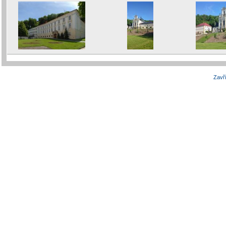
Zavří