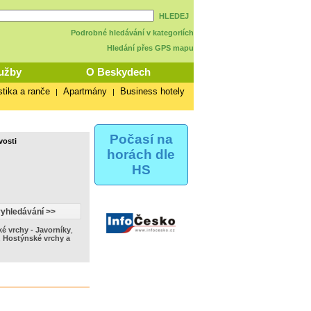
HLEDEJ
Podrobné hledávání v kategoriích
Hledání přes GPS mapu
užby
O Beskydech
stika a ranče
Apartmány
Business hotely
|
|
Počasí na
vosti
horách dle
HS
ké vrchy - Javorníky
,
,
Hostýnské vrchy a