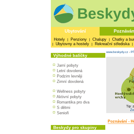
Beskydy
Ubytování
Poznáván
Hotely
Penziony
Chalupy
Chatky a bu
|
|
|
Ubytovny a hostely
Rekreační střediska
|
|
|
www.beskydy.cz
-
Př
Výhodné balíčky
Jarní pobyty
Letní dovolená
Podzim levněji
Zimní dovolená
Wellness pobyty
Aktivní pobyty
Romantika pro dva
Tip: 
S dětmi
Zo
Senioři
Poznávání - Ho
Beskydy pro skupiny