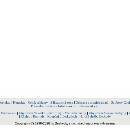
projektu
|
Kontakty
|
Ceník reklamy
|
Zákaznická zona
|
Ochrana osobních údajů
|
Soubory Cook
Průvodce Českem - InfoČesko.cz
|
InfoJeseníky.cz
 Frenštátsko
|
Ubytování Valašsko - Javorníky - Vsetínské vrchy
|
Ubytování Slezské Beskydy
|
|
Chalupy Beskydy
|
Koupání v Beskydech
|
Horská služba Beskydy
Copyright (C) 1998-2026 its Beskydy, s.r.o., všechna práva vyhrazena.