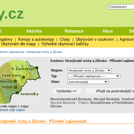
.cz
í
Aktivita
Relaxace
Akce
Sl
ngalovy
Kempy a autokempy
Chaty
Ubytování v soukromí
Agroturi
|
|
|
|
Ubytování dle mapy
Výhodné ubytovací balíčky
|
írodní zajímavosti
-
Hostýnské vrchy a Zlínsko
Zvoleno: Hostýnské vrchy a Zlínsko - Přírodní zajíma
Region
Typ
Obec
Moravskoslezské Beskydy
,
Slezské Beskydy
,
Vsetíns
Slezské Beskydy - Polsko
,
Novojičínsko a Frenštátsko
zvolte region z mapy
Zlínsko
brazit celý region
stýnské vrchy a Zlínsko - Přírodní zajímavosti