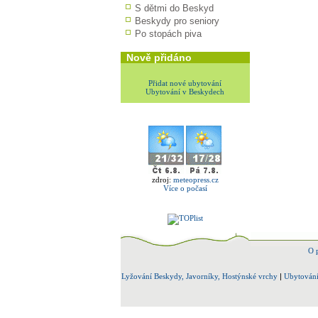
S dětmi do Beskyd
Beskydy pro seniory
Po stopách piva
Nově přidáno
Přidat nové ubytování
Ubytování v Beskydech
zdroj:
meteopress.cz
Více o počasí
O 
Lyžování Beskydy, Javorníky, Hostýnské vrchy
|
Ubytování