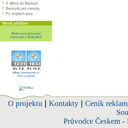
S dětmi do Beskyd
Beskydy pro seniory
Po stopách piva
Nově přidáno
Přidat nové ubytování
Ubytování v Beskydech
zdroj:
meteopress.cz
Více o počasí
O projektu
|
Kontakty
|
Ceník reklam
Sou
Průvodce Českem - 