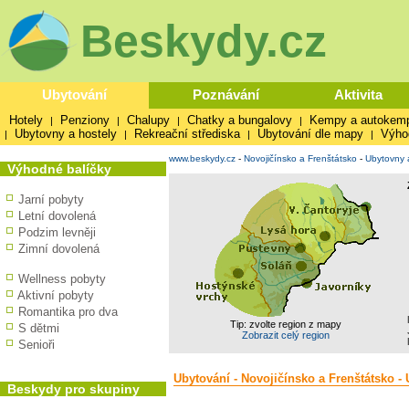
Beskydy.cz
Ubytování
Poznávání
Aktivita
Hotely
Penziony
Chalupy
Chatky a bungalovy
Kempy a autokem
|
|
|
|
Ubytovny a hostely
Rekreační střediska
Ubytování dle mapy
Výho
|
|
|
|
www.beskydy.cz
-
Novojičínsko a Frenštátsko
-
Ubytovny 
Výhodné balíčky
Jarní pobyty
Letní dovolená
Podzim levněji
Zimní dovolená
Wellness pobyty
Aktivní pobyty
Romantika pro dva
Tip: zvolte region z mapy
S dětmi
Zobrazit celý region
Senioři
Ubytování - Novojičínsko a Frenštátsko -
Beskydy pro skupiny