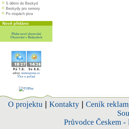
S dětmi do Beskyd
Beskydy pro seniory
Po stopách piva
Nově přidáno
Přidat nové ubytování
Ubytování v Beskydech
zdroj:
meteopress.cz
Více o počasí
O projektu
|
Kontakty
|
Ceník reklam
Sou
Průvodce Českem - 