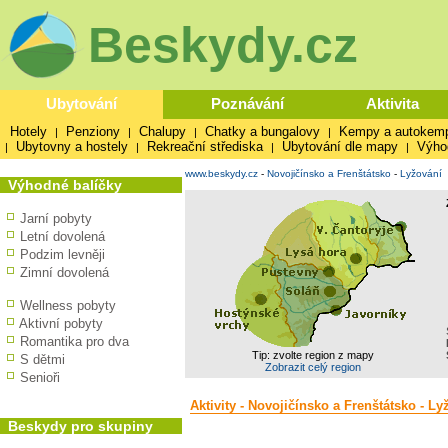
Beskydy.cz
Ubytování
Poznávání
Aktivita
Hotely
Penziony
Chalupy
Chatky a bungalovy
Kempy a autokem
|
|
|
|
Ubytovny a hostely
Rekreační střediska
Ubytování dle mapy
Výho
|
|
|
|
www.beskydy.cz
-
Novojičínsko a Frenštátsko
-
Lyžování
Výhodné balíčky
Jarní pobyty
Letní dovolená
Podzim levněji
Zimní dovolená
Wellness pobyty
Aktivní pobyty
Romantika pro dva
Tip: zvolte region z mapy
S dětmi
Zobrazit celý region
Senioři
Aktivity - Novojičínsko a Frenštátsko - Ly
Beskydy pro skupiny