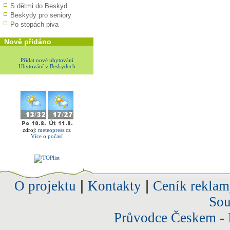
S dětmi do Beskyd
Beskydy pro seniory
Po stopách piva
Nově přidáno
Přidat nové ubytování
Ubytování v Beskydech
zdroj:
meteopress.cz
Více o počasí
O projektu
|
Kontakty
|
Ceník reklam
Sou
Průvodce Českem - 