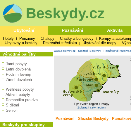
Beskydy.cz
Ubytování
Poznávání
Aktivita
Hotely
Penziony
Chalupy
Chatky a bungalovy
Kempy a autokem
|
|
|
|
Ubytovny a hostely
Rekreační střediska
Ubytování dle mapy
Výho
|
|
|
|
www.beskydy.cz
-
Slezské Beskydy
-
Památkové rezerva
Výhodné balíčky
Jarní pobyty
Letní dovolená
Podzim levněji
Zimní dovolená
Wellness pobyty
Aktivní pobyty
Romantika pro dva
Tip: zvolte region z mapy
S dětmi
Zobrazit celý region
Senioři
Poznávání - Slezské Beskydy - Památkové
Beskydy pro skupiny