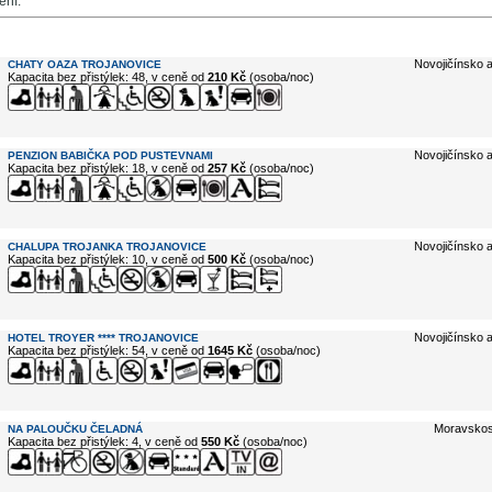
ení.
e ...
Novojičínsko a
CHATY OAZA TROJANOVICE
Kapacita bez přistýlek: 48, v ceně od
210 Kč
(osoba/noc)
Novojičínsko a
PENZION BABIČKA POD PUSTEVNAMI
Kapacita bez přistýlek: 18, v ceně od
257 Kč
(osoba/noc)
Novojičínsko a
CHALUPA TROJANKA TROJANOVICE
Kapacita bez přistýlek: 10, v ceně od
500 Kč
(osoba/noc)
Novojičínsko a
HOTEL TROYER **** TROJANOVICE
Kapacita bez přistýlek: 54, v ceně od
1645 Kč
(osoba/noc)
Moravskos
NA PALOUČKU ČELADNÁ
Kapacita bez přistýlek: 4, v ceně od
550 Kč
(osoba/noc)