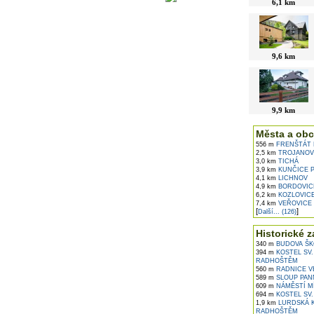
6,1 km
9,6 km
9,9 km
Města a obc
556 m
FRENŠTÁT 
2,5 km
TROJANOV
3,0 km
TICHÁ
3,9 km
KUNČICE 
4,1 km
LICHNOV
4,9 km
BORDOVIC
6,2 km
KOZLOVIC
7,4 km
VEŘOVICE
[
]
Další... (126)
Historické z
340 m
BUDOVA ŠK
394 m
KOSTEL SV.
RADHOŠTĚM
560 m
RADNICE V
589 m
SLOUP PAN
609 m
NÁMĚSTÍ M
694 m
KOSTEL SV
1,9 km
LURDSKÁ K
RADHOŠTĚM