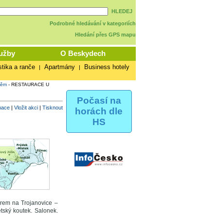
HLEDEJ
Podrobné hledávání v kategoriích
Hledání přes GPS mapu
užby
O Beskydech
stika a ranče
Apartmány
Business hotely
|
|
těm
-
RESTAURACE U
Počasí na
mace
|
Vložit akci
|
Tisknout
horách dle
HS
ěrem na Trojanovice –
tský koutek. Salonek.