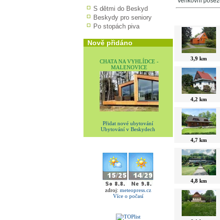
Venkovní posez
S dětmi do Beskyd
Beskydy pro seniory
V okolí najdet
Po stopách piva
Nově přidáno
3,9 km
CHATA NA VYHLÍDCE -
MALENOVICE
4,2 km
Přidat nové ubytování
Ubytování v Beskydech
4,7 km
4,8 km
zdroj:
meteopress.cz
Více o počasí