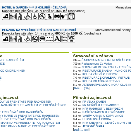
Moravskos
HOTEL & GARDEN **** U HOLUBŮ - ČELADNÁ
Kapacita bez přistýlek: 34, v ceně od
1560 Kč
(osoba/noc)
Moravskoslezské Beskydy
PENZION NA VYHLÍDCE FRÝDLANT NAD OSTRAVICÍ
Kapacita bez přistýlek: 14, v ceně od
600 Kč
do
1800 Kč
(osoba/noc)
e
Stravování a zábava
POD RADHOŠTĚM
244 m
ČAJOVNA MAGNOLIA FRENŠTÁT PO
ICE
705 m
Radegastovna Za Vodou
764 m
ZEBRA BAR RESTAURANT - FRENŠT
POD ONDŘEJNÍKEM
6,1 km
RESTAURACE SKALKA - KUNČICE P
6,9 km
KOLIBA ZÁRYŠ PUSTEVNY
E
7,0 km
RESTAURACE OPÁLENÁ - PSTRUŽÍ
E
7,0 km
KOLIBA VALAŠKA PUSTEVNY
8,1 km
ALTERNATIVE MUSIC NORA CLUB K
[
]
Další... (58)
ajímavosti
Přírodní zajímavosti
OLY VE FRENŠTÁTĚ POD RADHOŠTĚM
5,0 km
PP VELKÝ KÁMEN
 JANA KŘTITELE S AREÁLEM VE FRENŠTÁTĚ POD
5,3 km
PR NOŘIČÍ U TROJANOVIC
5,4 km
NPR RADHOŠŤ V BESKYDECH
E FRENŠTÁTĚ POD RADHOŠTĚM
6,0 km
RAŠKŮV KÁMEN U KOPŘIVNICE
NY MARIE VE FRENŠTÁTĚ POD RADHOŠTĚM
8,2 km
VÁŇŮV KÁMEN U KOPŘIVNICE
ÍRU VE FRENŠTÁTĚ POD RADHOŠTĚM
8,4 km
HUKVALDSKÁ OBORA
. MARTINA VE FRENŠTÁTĚ POD RADHOŠTĚM
8,4 km
NPR KNĚHYNĚ - ČERTŮV MLÝN V 
APLE PANNY MARIE VE FRENŠTÁTĚ POD
8,6 km
JESKYNĚ ŠIPKA
[
]
Další... (68)