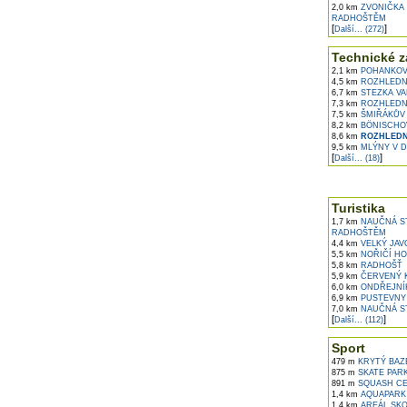
2,0 km
ZVONIČKA 
RADHOŠTĚM
[
]
Další... (272)
Technické z
2,1 km
POHANKOVÝ
4,5 km
ROZHLEDNA
6,7 km
STEZKA VA
7,3 km
ROZHLEDNA
7,5 km
ŠMIŘÁKŮV 
8,2 km
BÖNISCHOV
8,6 km
ROZHLEDN
9,5 km
MLÝNY V D
[
]
Další... (18)
Turistika
1,7 km
NAUČNÁ ST
RADHOŠTĚM
4,4 km
VELKÝ JAV
5,5 km
NOŘIČÍ H
5,8 km
RADHOŠŤ
5,9 km
ČERVENÝ K
6,0 km
ONDŘEJNÍK
6,9 km
PUSTEVNY 
7,0 km
NAUČNÁ S
[
]
Další... (112)
Sport
479 m
KRYTÝ BAZ
875 m
SKATE PAR
891 m
SQUASH CE
1,4 km
AQUAPARK
1,4 km
AREÁL SKO