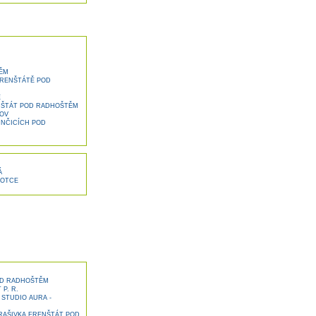
ĚM
FRENŠTÁTĚ POD
Ě
NŠTÁT POD RADHOŠTĚM
OV
UNČICÍCH POD
Á
HOTCE
OD RADHOŠTĚM
P. R.
STUDIO AURA -
RAŠIVKA FRENŠTÁT POD