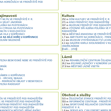
NA HOREČKÁCH VE FRENŠTÁTĚ POD
ajímavosti
Kultura
 MLÝN VE FRENŠTÁTĚ P. R.
252 m
DŮM KULTURY VE FRENŠTÁTĚ P. R.
 VELKÝ JAVORNÍK
271 m
KINO FRENŠTÁT POD RADHOŠTĚM
LAŠKA NA PUSTEVNÁCH
337 m
MUZEUM FRENŠTÁT POD RADHOŠT
 CYRILKA NA PUSTEVNÁCH
405 m
VÝSTAVNÍ SÍŇ ALBÍNA POLÁŠKA VE 
MLÝN V KOZLOVICÍCH
RADHOŠTĚM
A VILA V KOPŘIVNICI
702 m
MĚSTSKÁ KNIHOVNA VE FRENŠTÁT
A NA BÍLÉ HOŘE U KOPŘIVNICE
1,7 km
AMFITEATR NA HOREČKÁCH - FRE
OLNÍM SKLENOVĚ
4,1 km
MUZEUM VYSTĚHOVALECTVÍ LICHN
4,1 km
GALERIE KARLA SVOLINSKÉHO V K
ONDŘEJNÍKEM
[
]
Další... (153)
Lázně
EZKA BESKYDSKÉ NEBE VE FRENŠTÁTĚ POD
6,2 km
REHABILITAČNÍ CENTRUM ČELADN
26,2 km
BYLINNÉ LÁZNIČKY V KOMORNÍ L
ORNÍK
27,8 km
MĚSTSKÉ LÁZNĚ VSETÍN
ORA
ÁMEN U KOPŘIVNICE
 - VRCHOL SKALKA
- REKREAČNÍ OBLAST V BESKYDECH
TEZKA RADEGAST
Obchod a služby
ÉN VE FRENŠTÁTĚ POD RADHOŠTĚM
515 m
ŽELEZNIČNÍ STANICE FRENŠTÁT P
K VE FRENŠTÁTĚ POD RADHOŠTĚM
553 m
INFORMAČNÍ CENTRUM - FRENŠTÁT 
NTRUM FRENŠTÁT POD RADHOŠTĚM
1,0 km
SPORTOVNĚ RELAXAČNÍ CENTRUM 
 FRENŠTÁT POD RADHOŠTĚM
FRENŠTÁT P. R.
KANSKÝCH MŮSTKŮ JIŘÍHO RAŠKY
1,6 km
SERVIS KOL CYKLOSPORT MIREK P