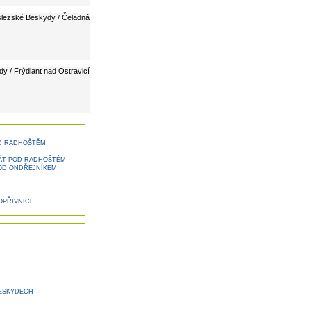
lezské Beskydy / Čeladná
 / Frýdlant nad Ostravicí
D RADHOŠTĚM
ÁT POD RADHOŠTĚM
OD ONDŘEJNÍKEM
OPŘIVNICE
BESKYDECH