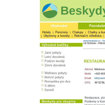
Beskydy
Ubytování
Poznáván
Hotely
Penziony
Chalupy
Chatky a bu
|
|
|
Ubytovny a hostely
Rekreační střediska
|
|
|
www.beskydy.cz
-
St
VETERÁNA - FRE
Výhodné balíčky
Jarní pobyty
Letní dovolená
RESTAURA
Podzim levněji
Zimní dovolená
Adresa:
Markova 
Wellness pobyty
Mobil:
+420 603
Aktivní pobyty
Email:
info(zav
Romantika pro dva
GPS:
49°32'38
S dětmi
Senioři
Restaurace, piz
Beskydy pro skupiny
Pustevny a Kun