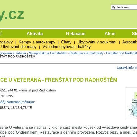
.cz
í
Aktivita
Relaxace
Akce
Sl
ngalovy
Kempy a autokempy
Chaty
Ubytování v soukromí
Agroturi
|
|
|
|
Ubytování dle mapy
Výhodné ubytovací balíčky
|
ravování a zábava
-
Novojičínsko a Frenštátsko
-
Restaurace & motoresty
-
Frenštát pod Radhoš
NŠTÁT POD RADHOŠTĚM
Upravit infor
CE U VETERÁNA - FRENŠTÁT POD RADHOŠTĚM
651, 744 01 Frenštát pod Radhoštěm
 919 395
ináč)uveterana(tečka)cz
,886"N, 18°13'4,764"E
zerie U veterána se nachází v klidné části města kousek od výjezdové cesty sm
čice pod Ondřejníkem. Restaurace s denním provozem. Rozvoz pizzy a jídel. Dě