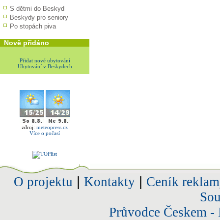
S dětmi do Beskyd
Beskydy pro seniory
Po stopách piva
Nově přidáno
Přidat nové ubytování
Ubytování v Beskydech
zdroj:
meteopress.cz
Více o počasí
O projektu
|
Kontakty
|
Ceník reklam
Sou
Průvodce Českem - 