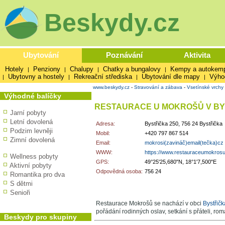
Beskydy.cz
Ubytování
Poznávání
Aktivita
Hotely
Penziony
Chalupy
Chatky a bungalovy
Kempy a autokem
|
|
|
|
Ubytovny a hostely
Rekreační střediska
Ubytování dle mapy
Výho
|
|
|
|
www.beskydy.cz
-
Stravování a zábava
-
Vsetínské vrchy
Výhodné balíčky
RESTAURACE U MOKROŠŮ V BY
Jarní pobyty
Letní dovolená
Adresa:
Bystřička 250, 756 24 Bystřička
Podzim levněji
Mobil:
+420 797 867 514
Zimní dovolená
Email:
mokrosi(zavináč)email(tečka)cz
WWW:
https://www.restauraceumokrosu
Wellness pobyty
GPS:
49°25'25,680"N, 18°1'7,500"E
Aktivní pobyty
Odpovědná osoba:
756 24
Romantika pro dva
S dětmi
Senioři
Restaurace Mokrošů se nachází v obci
Bystřičk
pořádání rodinných oslav, setkání s přáteli, rom
Beskydy pro skupiny