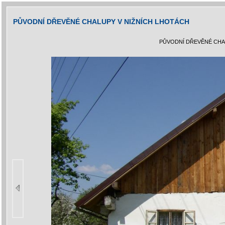
PŮVODNÍ DŘEVĚNÉ CHALUPY V NIŽNÍCH LHOTÁCH
PŮVODNÍ DŘEVĚNÉ CHA