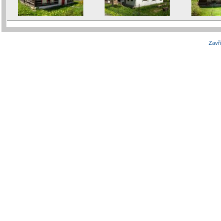
Zavří