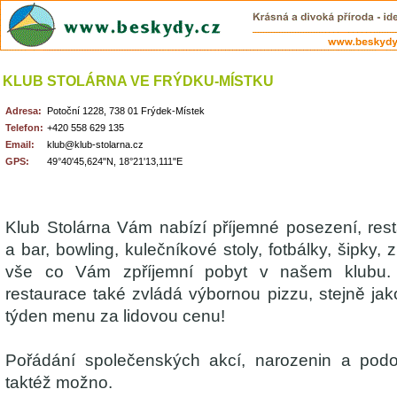
KLUB STOLÁRNA VE FRÝDKU-MÍSTKU
Adresa:
Potoční 1228, 738 01 Frýdek-Místek
Telefon:
+420 558 629 135
Email:
klub@klub-stolarna.cz
GPS:
49°40'45,624"N, 18°21'13,111"E
Klub Stolárna Vám nabízí příjemné posezení, rest
a bar, bowling, kulečníkové stoly, fotbálky, šipky, 
vše co Vám zpříjemní pobyt v našem klubu.
restaurace také zvládá výbornou pizzu, stejně jak
týden menu za lidovou cenu!
Pořádání společenských akcí, narozenin a pod
taktéž možno.