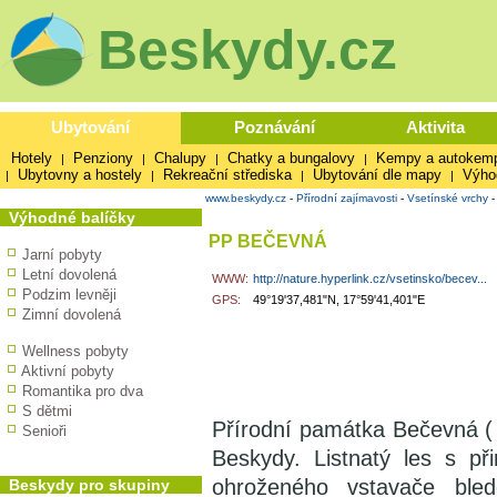
Beskydy.cz
Ubytování
Poznávání
Aktivita
Hotely
Penziony
Chalupy
Chatky a bungalovy
Kempy a autokem
|
|
|
|
Ubytovny a hostely
Rekreační střediska
Ubytování dle mapy
Výho
|
|
|
|
www.beskydy.cz
-
Přírodní zajímavosti
-
Vsetínské vrchy
Výhodné balíčky
PP BEČEVNÁ
Jarní pobyty
Letní dovolená
WWW:
http://nature.hyperlink.cz/vsetinsko/becev...
Podzim levněji
GPS:
49°19'37,481"N, 17°59'41,401"E
Zimní dovolená
Wellness pobyty
Aktivní pobyty
Romantika pro dva
S dětmi
Přírodní památka Bečevná (
Senioři
Beskydy. Listnatý les s př
ohroženého vstavače bled
Beskydy pro skupiny