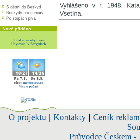
Vyhlášeno v r. 1948. Kata
S dětmi do Beskyd
Vsetína.
Beskydy pro seniory
Po stopách piva
Nově přidáno
Přidat nové ubytování
Ubytování v Beskydech
zdroj:
meteopress.cz
Více o počasí
O projektu
|
Kontakty
|
Ceník reklam
Sou
Průvodce Českem - 