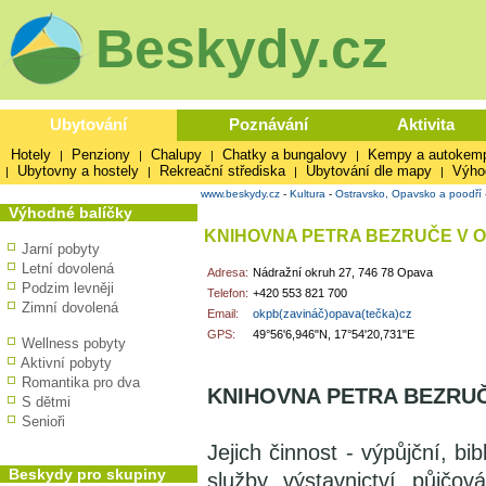
Beskydy.cz
Ubytování
Poznávání
Aktivita
Hotely
Penziony
Chalupy
Chatky a bungalovy
Kempy a autokem
|
|
|
|
Ubytovny a hostely
Rekreační střediska
Ubytování dle mapy
Výho
|
|
|
|
www.beskydy.cz
-
Kultura
-
Ostravsko, Opavsko a poodří
Výhodné balíčky
KNIHOVNA PETRA BEZRUČE V 
Jarní pobyty
Letní dovolená
Adresa:
Nádražní okruh 27, 746 78 Opava
Podzim levněji
Telefon:
+420 553 821 700
Zimní dovolená
Email:
okpb(zavináč)opava(tečka)cz
GPS:
49°56'6,946"N, 17°54'20,731"E
Wellness pobyty
Aktivní pobyty
Romantika pro dva
KNIHOVNA PETRA BEZRU
S dětmi
Senioři
Jejich činnost - výpůjční, bi
Beskydy pro skupiny
služby, výstavnictví, půjčo