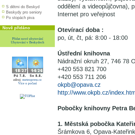
oddělení a videopůjčovna), p
S dětmi do Beskyd
Beskydy pro seniory
Internet pro veřejnost
Po stopách piva
Nově přidáno
Otevírací doba :
po, út, čt, pá: 8:00 - 18:00
Přidat nové ubytování
Ubytování v Beskydech
Ústřední knihovna
Nádražní okruh 27, 746 78 
+420 553 821 700
+420 553 711 206
zdroj:
meteopress.cz
Více o počasí
okpb@opava.cz
http://www.okpb.cz/index.htm
Pobočky knihovny Petra B
1. Městská pobočka Kateři
Šrámkova 6, Opava-Kateřink