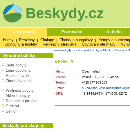
Beskydy.cz
Ubytování
Poznávání
Aktivita
Hotely
Penziony
Chalupy
Chatky a bungalovy
Kempy a autokem
|
|
|
|
Ubytovny a hostely
Rekreační střediska
Ubytování dle mapy
Výho
|
|
|
|
www.beskydy.cz
-
Hostýnské vrchy a Zlínsko
-
Veselá
-
V
Výhodné balíčky
VESELÁ
Jarní pobyty
Letní dovolená
Místo:
Obecní úřad
Podzim levněji
Adresa:
Veselá 130, 763 15 Veselá
Zimní dovolená
Telefon:
+420 577 983 285
Email:
ou(zavináč)veselauzlina(tečka)cz
Wellness pobyty
GPS:
49°14'14,975"N, 17°46'31,623"E
Aktivní pobyty
Romantika pro dva
S dětmi
Senioři
Beskydy pro skupiny