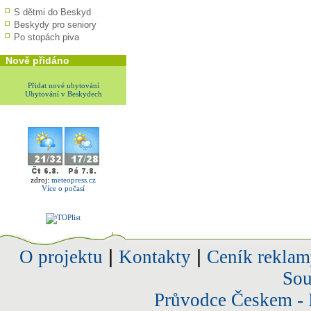
S dětmi do Beskyd
Beskydy pro seniory
Po stopách piva
Nově přidáno
Přidat nové ubytování
Ubytování v Beskydech
zdroj:
meteopress.cz
Více o počasí
O projektu
|
Kontakty
|
Ceník reklam
Sou
Průvodce Českem - 