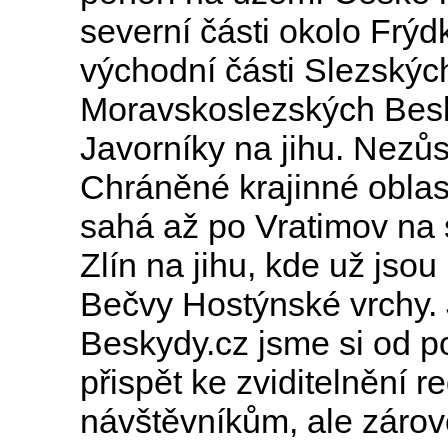
severní části okolo Frýd
východní části Slezských
Moravskoslezských Besk
Javorníky na jihu. Nezů
Chráněné krajinné oblas
sahá až po Vratimov na 
Zlín na jihu, kde už jso
Bečvy Hostýnské vrchy. J
Beskydy.cz jsme si od po
přispět ke zviditelnění r
návštěvníkům, ale zároveň