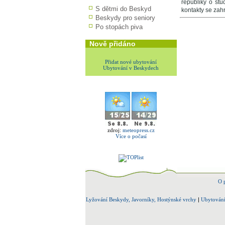
republiky o stu
S dětmi do Beskyd
kontakty se zahr
Beskydy pro seniory
Po stopách piva
Nově přidáno
Přidat nové ubytování
Ubytování v Beskydech
zdroj:
meteopress.cz
Více o počasí
O 
Lyžování Beskydy, Javorníky, Hostýnské vrchy
|
Ubytování