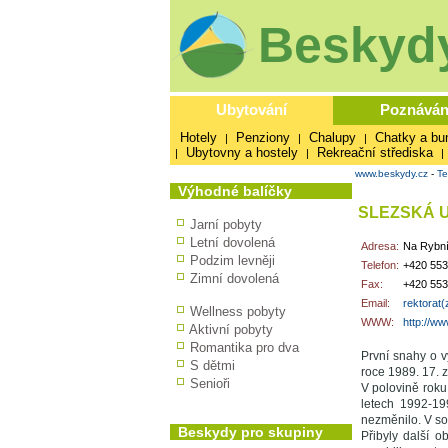
Beskydy
Ubytování
Poznáván
Hotely
Penziony
Chalupy
Chatky a bu
|
|
|
Ubytovny a hostely
Rekreační střediska
|
|
|
www.beskydy.cz
-
Te
Výhodné balíčky
SLEZSKÁ U
Jarní pobyty
Letní dovolená
Adresa:
Na Rybní
Podzim levněji
Telefon:
+420 553
Zimní dovolená
Fax:
+420 553
Email:
rektorat(
Wellness pobyty
WWW:
http://ww
Aktivní pobyty
Romantika pro dva
První snahy o v
S dětmi
roce 1989. 17. z
Senioři
V polovině roku
letech 1992-19
nezměnilo. V so
Beskydy pro skupiny
Přibyly další o