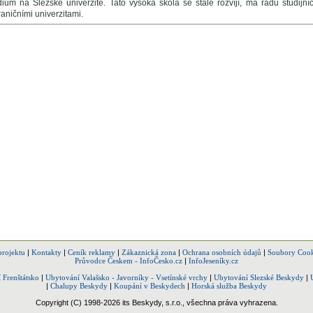
dium na Slezské univerzitě. Tato vysoká škola se stále rozvíjí, má řadu studij
aničními univerzitami.
projektu
|
Kontakty
|
Ceník reklamy
|
Zákaznická zona
|
Ochrana osobních údajů
|
Soubory Cook
Průvodce Českem - InfoČesko.cz
|
InfoJeseníky.cz
 Frenštátsko
|
Ubytování Valašsko - Javorníky - Vsetínské vrchy
|
Ubytování Slezské Beskydy
|
|
Chalupy Beskydy
|
Koupání v Beskydech
|
Horská služba Beskydy
Copyright (C) 1998-2026 its Beskydy, s.r.o., všechna práva vyhrazena.