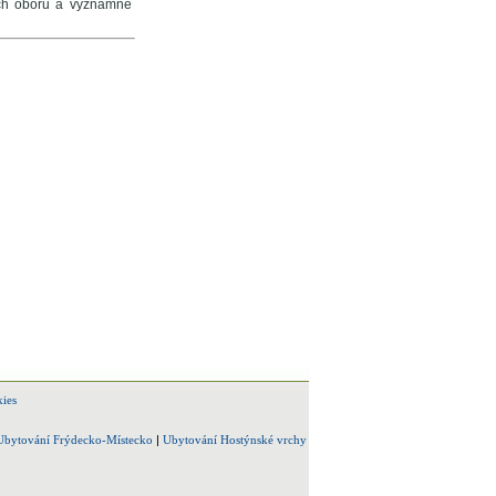
ních oborů a významné
ies
Ubytování Frýdecko-Místecko
|
Ubytování Hostýnské vrchy