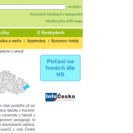
HLEDEJ
Podrobné hledávání v kategoriích
Hledání přes GPS mapu
užby
O Beskydech
stika a ranče
Apartmány
Business hotely
|
|
ERZITA V OPAVĚ
Počasí na
horách dle
HS
jí však podařilo až po
kou fakultu v Karviné.
 univerzity v Opavě v
 prvních pedagogů to
é diametrálně odlišná.
uchazečů z celé České