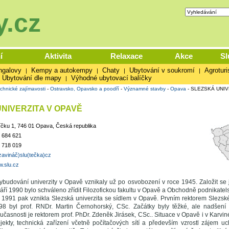
.cz
í
Aktivita
Relaxace
Akce
Sl
ngalovy
Kempy a autokempy
Chaty
Ubytování v soukromí
Agroturi
|
|
|
|
Ubytování dle mapy
Výhodné ubytovací balíčky
|
chnické zajímavosti
-
Ostravsko, Opavsko a poodří
-
Významné stavby
-
Opava
-
SLEZSKÁ UNIV
NIVERZITA V OPAVĚ
čku 1, 746 01 Opava, Česká republika
 684 621
 718 019
zavináč)slu(tečka)cz
w.slu.cz
ybudování univerzity v Opavě vznikaly už po osvobození v roce 1945. Založit se 
áří 1990 bylo schváleno zřídit Filozofickou fakultu v Opavě a Obchodně podnikatels
 1991 pak vznikla Slezská univerzita se sídlem v Opavě. Prvním rektorem Slezské
98 byl prof. RNDr. Martin Černohorský, CSc. Začátky byly těžké, ale nadšení
učasnosti je rektorem prof. PhDr. Zdeněk Jirásek, CSc.. Situace v Opavě i v Karvin
bjekty, technická zařízení včetně počítačových sítí a především vzrostl zájem 