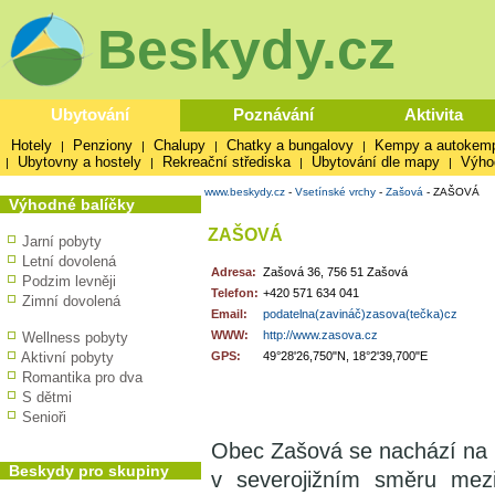
Beskydy.cz
Ubytování
Poznávání
Aktivita
Hotely
Penziony
Chalupy
Chatky a bungalovy
Kempy a autokem
|
|
|
|
Ubytovny a hostely
Rekreační střediska
Ubytování dle mapy
Výho
|
|
|
|
www.beskydy.cz
-
Vsetínské vrchy
-
Zašová
-
ZAŠOVÁ
Výhodné balíčky
ZAŠOVÁ
Jarní pobyty
Letní dovolená
Adresa:
Zašová 36, 756 51 Zašová
Podzim levněji
Telefon:
+420 571 634 041
Zimní dovolená
Email:
podatelna(zavináč)zasova(tečka)cz
WWW:
http://www.zasova.cz
Wellness pobyty
Aktivní pobyty
GPS:
49°28'26,750"N, 18°2'39,700"E
Romantika pro dva
S dětmi
Senioři
Obec Zašová se nachází na ú
Beskydy pro skupiny
v severojižním směru mez