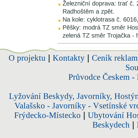
Železniční doprava: trať č.
Radhoštěm a zpět.
Na kole: cyklotrasa č. 601
Pěšky: modrá TZ směr Host
zelená TZ směr Trojačka - 
O projektu
|
Kontakty
|
Ceník reklam
Sou
Průvodce Českem - 
Lyžování Beskydy, Javorníky, Hostý
Valašsko - Javorníky - Vsetínské vr
Frýdecko-Místecko
|
Ubytování Hos
Beskydech
|