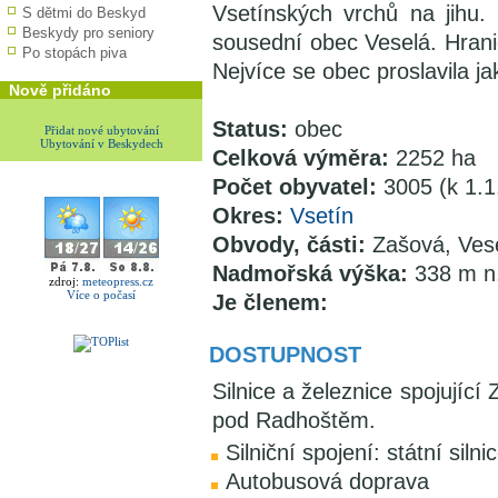
Vsetínských vrchů na jihu.
S dětmi do Beskyd
Beskydy pro seniory
sousední obec Veselá. Hrani
Po stopách piva
Nejvíce se obec proslavila j
Nově přidáno
Status:
obec
Přidat nové ubytování
Ubytování v Beskydech
Celková výměra:
2252 ha
Počet obyvatel:
3005 (k 1.1
Okres:
Vsetín
Obvody, části:
Zašová, Ves
Nadmořská výška:
338 m n
zdroj:
meteopress.cz
Více o počasí
Je členem:
DOSTUPNOST
Silnice a železnice spojují
pod Radhoštěm.
Silniční spojení: státní silnic
Autobusová doprava