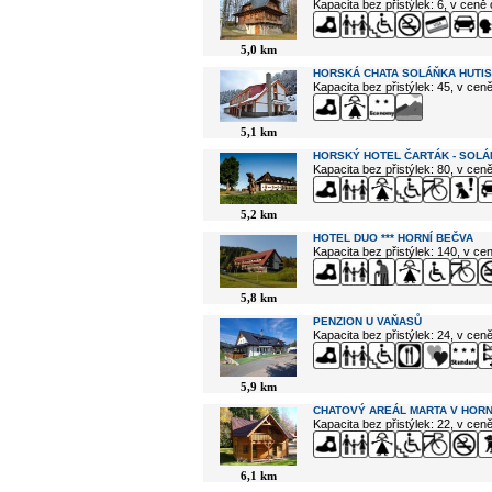
Kapacita bez přistýlek: 6, v ceně
5,0 km
HORSKÁ CHATA SOLÁŇKA HUTIS
Kapacita bez přistýlek: 45, v cen
5,1 km
HORSKÝ HOTEL ČARTÁK - SOLÁ
Kapacita bez přistýlek: 80, v cen
5,2 km
HOTEL DUO *** HORNÍ BEČVA
Kapacita bez přistýlek: 140, v c
5,8 km
PENZION U VAŇASŮ
Kapacita bez přistýlek: 24, v cen
5,9 km
CHATOVÝ AREÁL MARTA V HORN
Kapacita bez přistýlek: 22, v cen
6,1 km