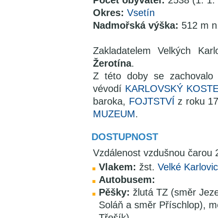
Počet obyvatel:
2538 (1. 1.
Okres:
Vsetín
Nadmořská výška:
512 m n
Zakladatelem Velkých Kar
Žerotína
.
Z této doby se zachovalo 
vévodí
KARLOVSKÝ KOSTE
baroka,
FOJTSTVÍ
z roku 17
MUZEUM
.
DOSTUPNOST
Vzdálenost vzdušnou čarou
Vlakem:
žst.
Velké Karlovi
Autobusem:
Pěšky:
žlutá TZ (směr Jeze
Soláň a směr Příschlop), 
Třešík), .