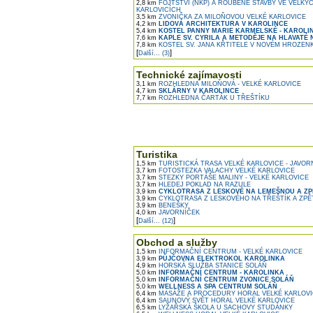
2,8 km
FOJTSTVÍ (NKP) A ROUBENÉ STAVBY VE VELKÝ
KARLOVICÍCH
3,5 km
ZVONIČKA ZA MILOŇOVOU VELKÉ KARLOVICE
4,2 km
LIDOVÁ ARCHITEKTURA V KAROLINCE
5,4 km
KOSTEL PANNY MARIE KARMELSKÉ - KAROLI
7,6 km
KAPLE SV. CYRILA A METODĚJE NA HLAVATÉ 
7,8 km
KOSTEL SV. JANA KŘTITELE V NOVÉM HROZEN
[
]
Další... (3)
Technické zajímavosti
3,1 km
ROZHLEDNA MILOŇOVÁ - VELKÉ KARLOVICE
4,7 km
SKLÁRNY V KAROLINCE
7,7 km
ROZHLEDNA ČARTÁK U TŘEŠTÍKU
Turistika
1,5 km
TURISTICKÁ TRASA VELKÉ KARLOVICE - JAVOR
3,7 km
FOTOSTEZKA VALACHY VELKÉ KARLOVICE
3,7 km
STEZKY PORTÁŠE MALINY - VELKÉ KARLOVICE
3,7 km
HLEDEJ POKLAD NA RAZULE
3,9 km
CYKLOTRASA Z LESKOVÉ NA LEMEŠNOU A ZPĚ
3,9 km
CYKLOTRASA Z LESKOVÉHO NA TŘEŠTÍK A ZPĚT
3,9 km
BENEŠKY
4,0 km
JAVORNÍČEK
[
]
Další... (12)
Obchod a služby
1,5 km
INFORMAČNÍ CENTRUM - VELKÉ KARLOVICE
3,9 km
PŮJČOVNA ELEKTROKOL KAROLINKA
4,9 km
HORSKÁ SLUŽBA STANICE SOLÁŇ
5,0 km
INFORMAČNÍ CENTRUM - KAROLINKA
5,0 km
INFORMAČNÍ CENTRUM ZVONICE SOLÁŇ
5,0 km
WELLNESS A SPA CENTRUM SOLÁŇ
6,4 km
MASÁŽE A PROCEDURY HORAL VELKÉ KARLOV
6,4 km
SAUNOVÝ SVĚT HORAL VELKÉ KARLOVICE
6,5 km
LYŽAŘSKÁ ŠKOLA U SACHOVY STUDÁNKY