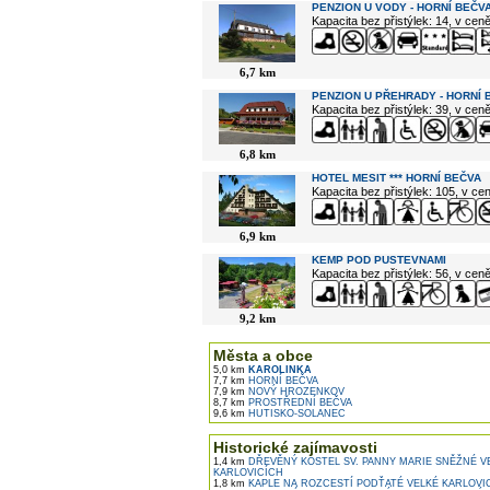
PENZION U VODY - HORNÍ BEČV
Kapacita bez přistýlek: 14, v cen
6,7 km
PENZION U PŘEHRADY - HORNÍ 
Kapacita bez přistýlek: 39, v cen
6,8 km
HOTEL MESIT *** HORNÍ BEČVA
Kapacita bez přistýlek: 105, v c
6,9 km
KEMP POD PUSTEVNAMI
Kapacita bez přistýlek: 56, v cen
9,2 km
Města a obce
5,0 km
KAROLINKA
7,7 km
HORNÍ BEČVA
7,9 km
NOVÝ HROZENKOV
8,7 km
PROSTŘEDNÍ BEČVA
9,6 km
HUTISKO-SOLANEC
Historické zajímavosti
1,4 km
DŘEVĚNÝ KOSTEL SV. PANNY MARIE SNĚŽNÉ V
KARLOVICÍCH
1,8 km
KAPLE NA ROZCESTÍ PODŤATÉ VELKÉ KARLOVI