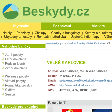
Beskydy.cz
Ubytování
Poznávání
Aktivita
Hotely
Penziony
Chalupy
Chatky a bungalovy
Kempy a autokem
|
|
|
|
Ubytovny a hostely
Rekreační střediska
Ubytování dle mapy
Výho
|
|
|
|
www.beskydy.cz
-
Vsetínské vrchy
-
Velké Karlovice
-
VEL
Výhodné balíčky
Jarní pobyty
Letní dovolená
VELKÉ KARLOVICE
Podzim levněji
Zimní dovolená
Adresa:
Velké Karlovice, 756 06 Velké Karlovice
Telefon:
+420 571 444 260
Wellness pobyty
Aktivní pobyty
Email:
podatelna(zavináč)velkekarlovice(tečka)cz
Romantika pro dva
WWW:
http://www.velkekarlovice.cz
S dětmi
GPS:
49°21'49,640"N, 18°18'13,310"E
Senioři
Fotografie (4)
Beskydy pro skupiny