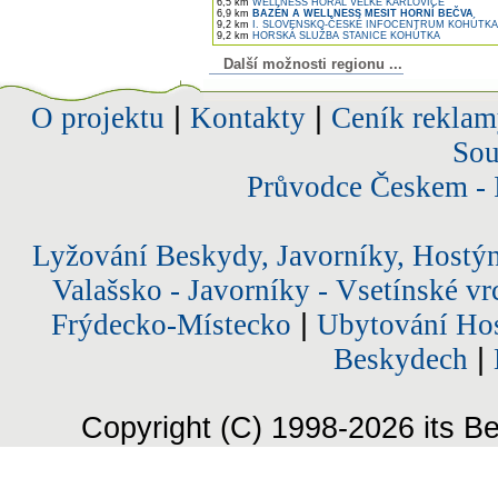
6,5 km
WELLNESS HORAL VELKÉ KARLOVICE
6,9 km
BAZÉN A WELLNESS MESIT HORNÍ BEČVA
9,2 km
I. SLOVENSKO-ČESKÉ INFOCENTRUM KOHÚTKA
9,2 km
HORSKÁ SLUŽBA STANICE KOHÚTKA
Další možnosti regionu ...
O projektu
|
Kontakty
|
Ceník reklam
Sou
Průvodce Českem - 
Lyžování Beskydy, Javorníky, Hostý
Valašsko - Javorníky - Vsetínské vr
Frýdecko-Místecko
|
Ubytování Hos
Beskydech
|
Copyright (C) 1998-2026 its Be