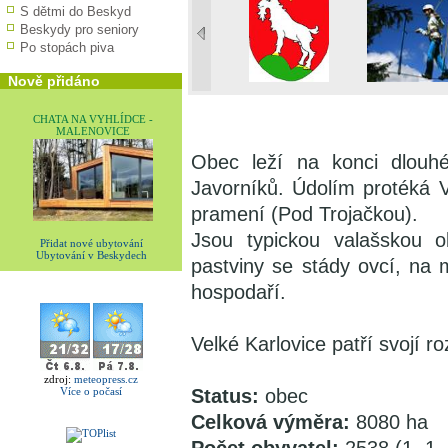
S dětmi do Beskyd
Beskydy pro seniory
Po stopách piva
Nově přidáno
CHATA NA VYHLÍDCE -
MALENOVICE
Obec leží na konci dlou
Javorníků. Údolím protéká V
pramení (Pod Trojačkou).
Jsou typickou valašskou o
Přidat nové ubytování
Ubytování v Beskydech
pastviny se stády ovcí, na
hospodaří.
Velké Karlovice patří svojí r
zdroj:
meteopress.cz
Status:
obec
Více o počasí
Celková výměra:
8080 ha