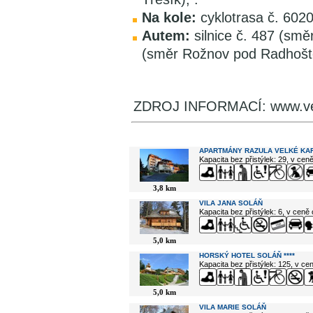
Na kole:
cyklotrasa č. 6020
Autem:
silnice č. 487 (smě
(směr Rožnov pod Radhošt
ZDROJ INFORMACÍ: www.vel
V okolí najdete ...
APARTMÁNY RAZULA VELKÉ KA
Kapacita bez přistýlek: 29, v cen
3,8 km
VILA JANA SOLÁŇ
Kapacita bez přistýlek: 6, v ceně
5,0 km
HORSKÝ HOTEL SOLÁŇ ****
Kapacita bez přistýlek: 125, v c
5,0 km
VILA MARIE SOLÁŇ